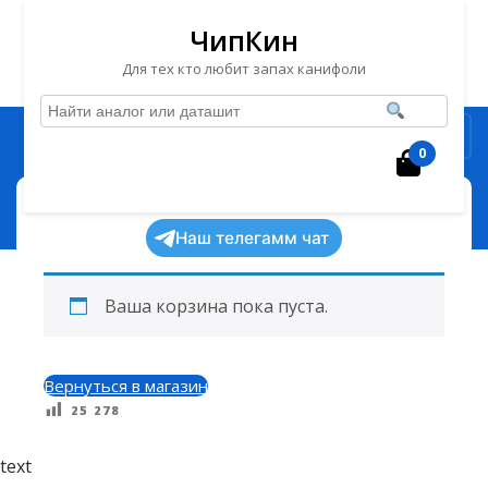
ЧипКин
Для тех кто любит запах канифоли
Перейти
Рубрика
к
0
Корзин
содержимому
Перейти
ЧипКин
Корзина
>
к
Наш телегамм чат
содержимому
Ваша корзина пока пуста.
Вернуться в магазин
25 278
text