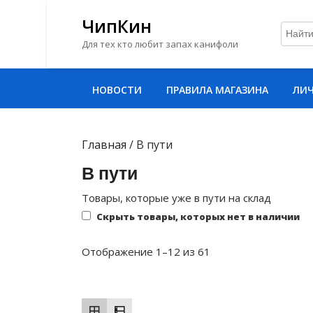
ЧипКин
Для тех кто любит запах канифоли
Перейти
НОВОСТИ
ПРАВИЛА МАГАЗИНА
ЛИЧ
к
содержимому
Перейти
к
Главная
/ В пути
содержимому
В пути
Товары, которые уже в пути на склад
Скрыть товары, которых нет в наличии
Сортировка:
Отображение 1–12 из 61
самые
недавние