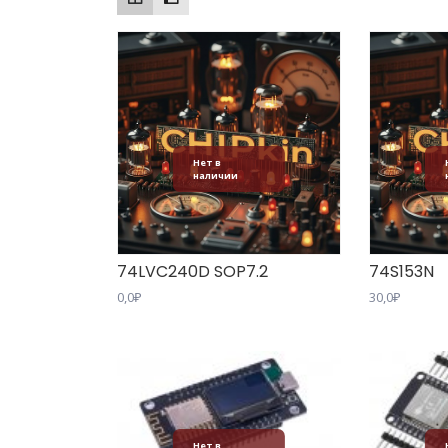
Нет в
наличии
74LVC240D SOP7.2
74S153N
0,0
₽
30,0
₽
Нет в