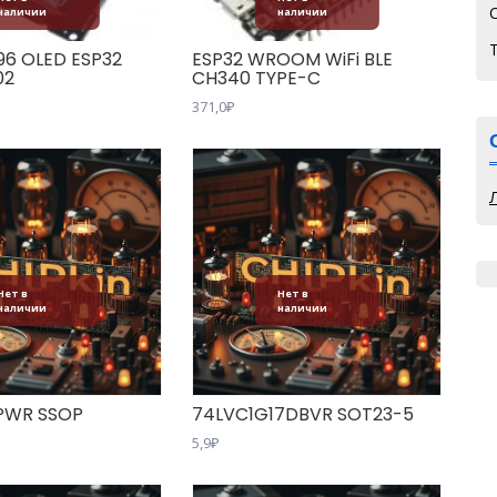
наличии
наличии
96 OLED ESP32
ESP32 WROOM WiFi BLE
02
CH340 TYPE-C
371,0
₽
Нет в
Нет в
наличии
наличии
PWR SSOP
74LVC1G17DBVR SOT23-5
5,9
₽