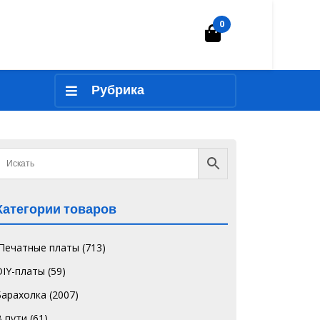
0
Корзина
Рубрика
Категории товаров
`Печатные платы
(713)
DIY-платы
(59)
Барахолка
(2007)
В пути
(61)