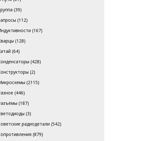
Группа
(39)
Запросы
(112)
Индуктивности
(167)
Кварцы
(128)
Китай
(64)
Конденсаторы
(428)
Конструкторы
(2)
Микросхемы
(2115)
Разное
(446)
Разъёмы
(187)
Светодиоды
(3)
Советские радиодетали
(542)
Сопротивления
(879)