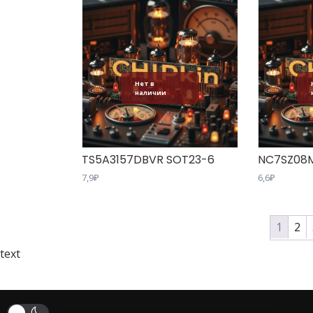
Нет в
наличии
TS5A3157DBVR SOT23-6
NC7SZ08
7,9
₽
6,6
₽
1
2
text