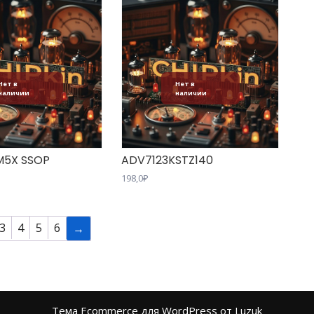
Нет в
Нет в
наличии
наличии
M5X SSOP
ADV7123KSTZ140
198,0
₽
3
4
5
6
→
Тема Ecommerce для WordPress от Luzuk