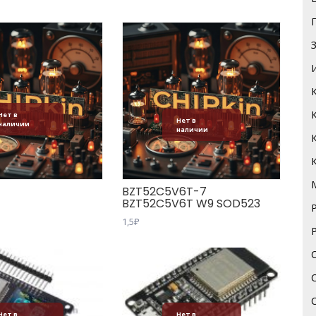
Нет в
Нет в
наличии
наличии
BZT52C5V6T-7
BZT52C5V6T W9 SOD523
1,5
₽
Нет в
Нет в