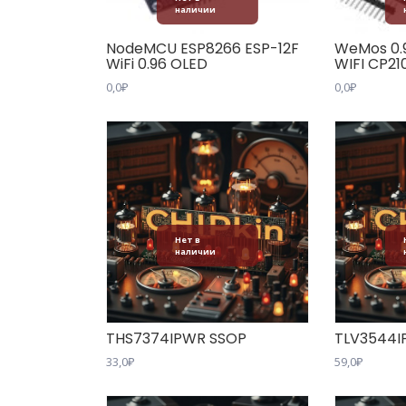
наличии
NodeMCU ESP8266 ESP-12F
WeMos 0.
WiFi 0.96 OLED
WIFI CP21
0,0
₽
0,0
₽
Нет в
наличии
THS7374IPWR SSOP
TLV3544I
33,0
₽
59,0
₽