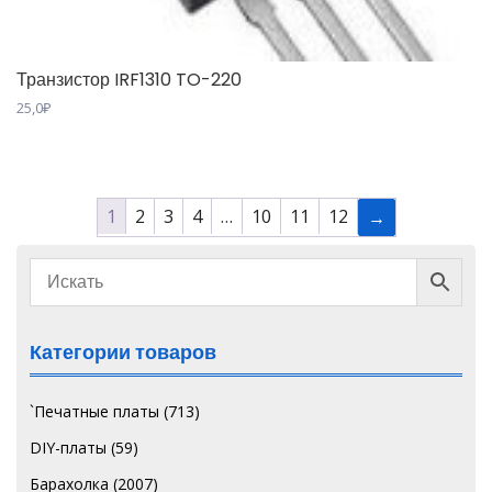
Транзистор IRF1310 TO-220
25,0
₽
1
2
3
4
…
10
11
12
→
Категории товаров
`Печатные платы
(713)
DIY-платы
(59)
Барахолка
(2007)