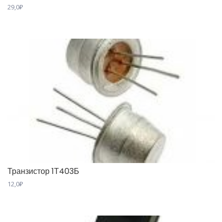
29,0
₽
Транзистор 1Т403Б
12,0
₽