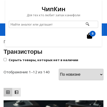
ЧипКин
Для тех кто любит запах канифоли
🔍
Перейти
Рубрика
к
0
Корзин
содержимому
Главная
/ Транзисторы
Перейти
к
Транзисторы
содержимому
Скрыть товары, которых нет в наличии
Сортировка:
Отображение 1–12 из 140
самые
недавние