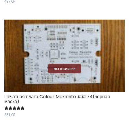
497,0
₽
Нет в наличии
Печатная плата Colour Maximite ##174(черная
маска)
Оценка
861,0
₽
5.00
из 5