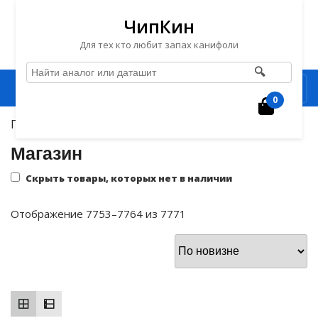
ЧипКин
Для тех кто любит запах канифоли
🔍
Перейти
Рубрика
к
0
Корзин
содержимому
Главная
/ Страница 647
Перейти
к
Магазин
содержимому
Скрыть товары, которых нет в наличии
Сортировка:
Отображение 7753–7764 из 7771
самые
недавние