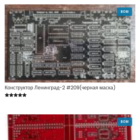
BOM
Конструктор Ленинград-2 #209(черная маска)
Оценка
5.00
из 5
BOM