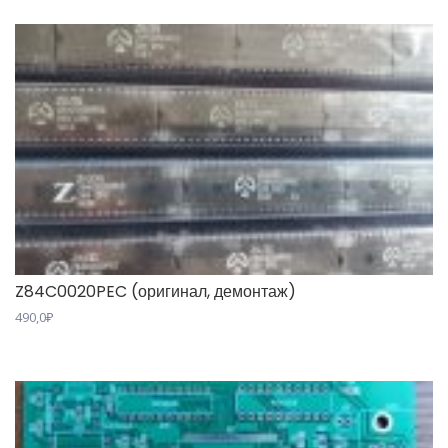
из 5
Z84C0020PEC (оригинал, демонтаж)
490,0
₽