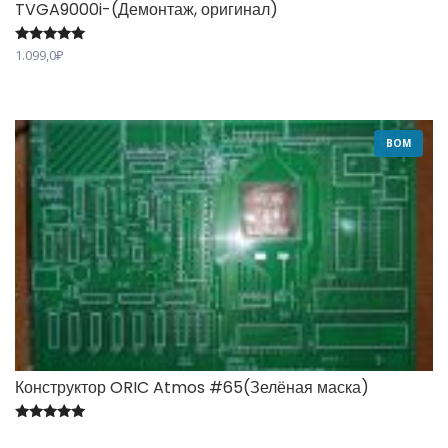
TVGA9000i-(Демонтаж, оригинал)
Оценка
1.099,0
₽
5.00
из 5
BOM
Конструктор ORIC Atmos #65(Зелёная маска)
Оценка
5.00