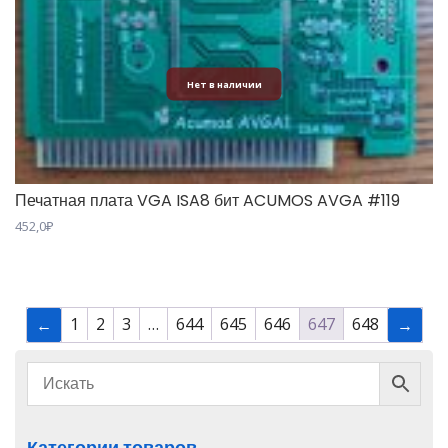
Нет в наличии
Печатная плата VGA ISA8 бит ACUMOS AVGA #119
452,0
₽
1
2
3
…
644
645
646
647
648
←
→
Категории товаров