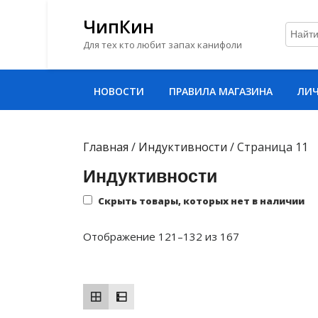
ЧипКин
Для тех кто любит запах канифоли
Перейти
НОВОСТИ
ПРАВИЛА МАГАЗИНА
ЛИЧ
к
содержимому
Перейти
к
Главная
/
Индуктивности
/ Страница 11
содержимому
Индуктивности
Скрыть товары, которых нет в наличии
Сортировка:
Отображение 121–132 из 167
самые
недавние