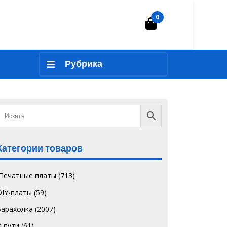
0
Корзина
Рубрика
Категории товаров
`Печатные платы
(713)
DIY-платы
(59)
Барахолка
(2007)
В пути
(61)