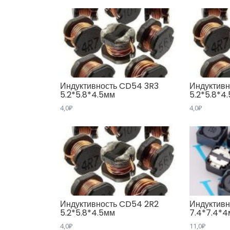
Индуктивность CD54 3R3
Индуктив
5.2*5.8*4.5мм
5.2*5.8*4
4,0
₽
4,0
₽
Индуктивность CD54 2R2
Индуктивн
5.2*5.8*4.5мм
7.4*7.4*
4,0
₽
11,0
₽