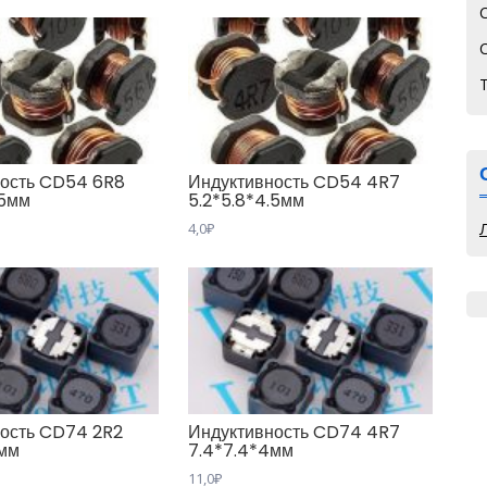
ность CD54 6R8
Индуктивность CD54 4R7
.5мм
5.2*5.8*4.5мм
4,0
₽
ость CD74 2R2
Индуктивность CD74 4R7
4мм
7.4*7.4*4мм
11,0
₽