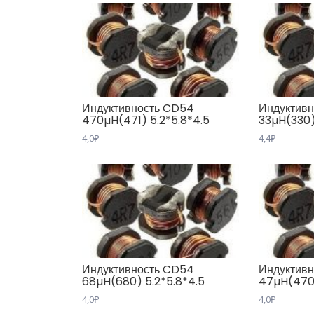
Индуктивность CD54
Индуктив
470µH(471) 5.2*5.8*4.5
33µH(330)
4,0
₽
4,4
₽
Индуктивность CD54
Индуктив
68µH(680) 5.2*5.8*4.5
47µH(470)
4,0
₽
4,0
₽