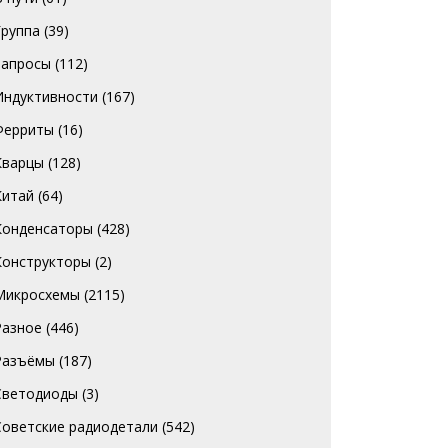
Группа
(39)
Запросы
(112)
Индуктивности
(167)
Ферриты
(16)
Кварцы
(128)
Китай
(64)
Конденсаторы
(428)
Конструкторы
(2)
Микросхемы
(2115)
Разное
(446)
Разъёмы
(187)
Светодиоды
(3)
Советские радиодетали
(542)