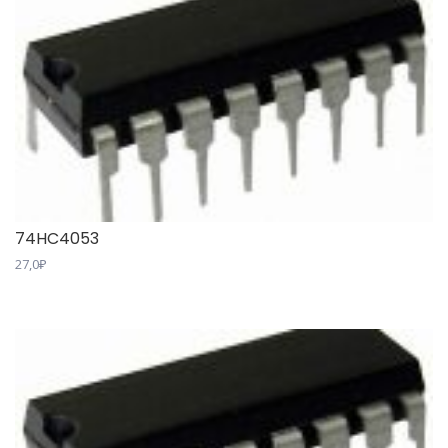
74HC4053
27,0
₽