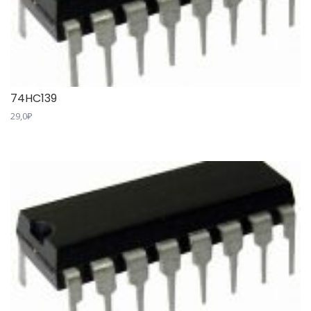
74HC139
29,0
₽