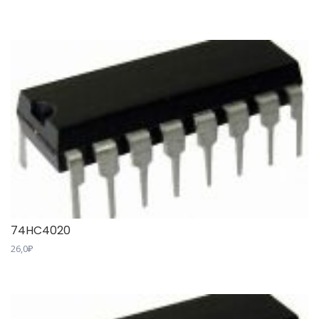
74HC4020
26,0
₽