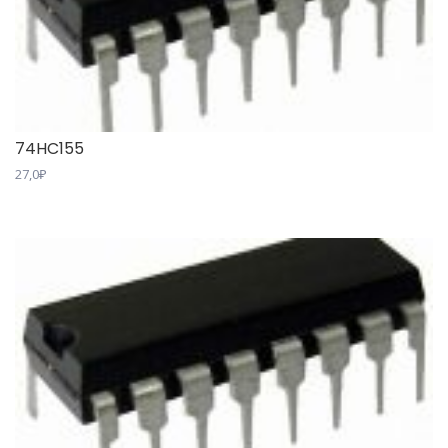
74HC155
27,0
₽