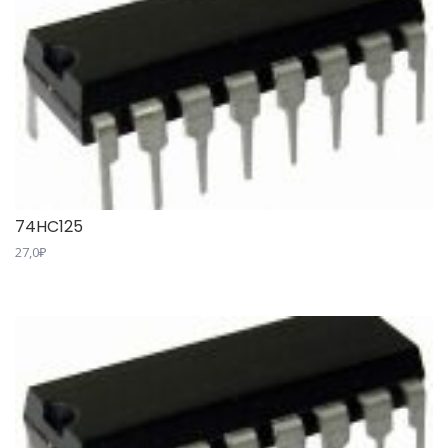
74HC125
27,0
₽