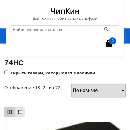
ЧипКин
Для тех кто любит запах канифоли
🔍
Перейти
Рубрика
к
0
Корзин
содержимому
Главная
/
Микросхемы
/
74хх
/
74HC
/ Страница 2
Перейти
к
74HC
содержимому
Скрыть товары, которых нет в наличии
Сортировка:
Отображение 13–24 из 72
самые
недавние