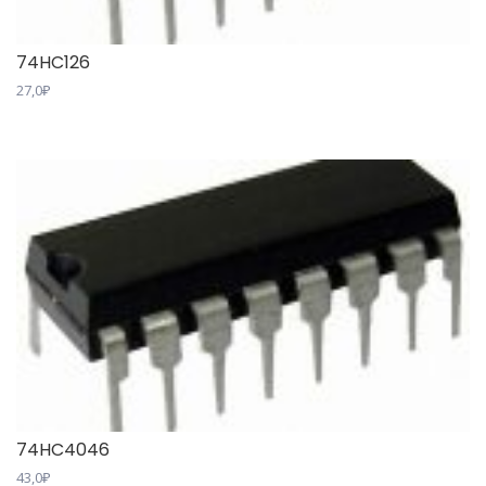
74HC126
27,0
₽
74HC4046
43,0
₽