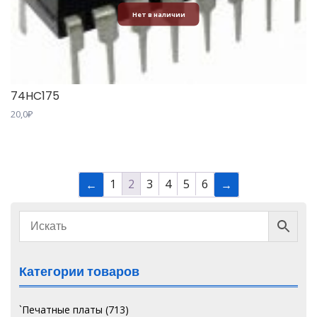
Нет в наличии
74HC175
20,0
₽
1
2
3
4
5
6
←
→
Категории товаров
`Печатные платы
(713)