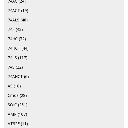
74AC
(24)
74ACT
(19)
74ALS
(48)
74F
(43)
74HC
(72)
74HCT
(44)
74LS
(117)
74S
(22)
74АНСТ
(6)
AS
(18)
Cmos
(28)
SOIC
(251)
AMP
(107)
AT32F
(11)