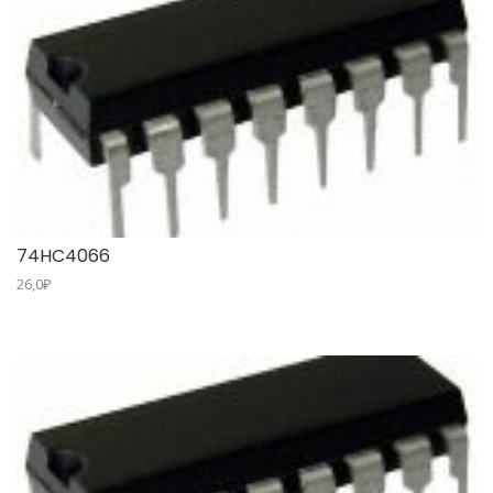
74HC4066
26,0
₽