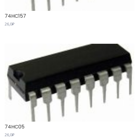
74HC157
26,0
₽
74HC05
26,0
₽