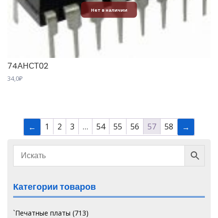
Нет в наличии
74АНСТ02
34,0
₽
1
2
3
…
54
55
56
57
58
←
→
Категории товаров
`Печатные платы
(713)