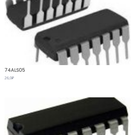
74ALS05
26,0
₽