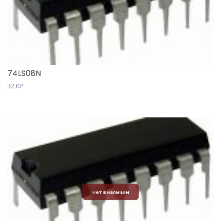
74LS08N
32,0
₽
Нет в наличии