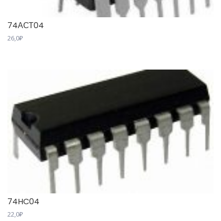
74АСТ04
26,0
₽
74HC04
22,0
₽