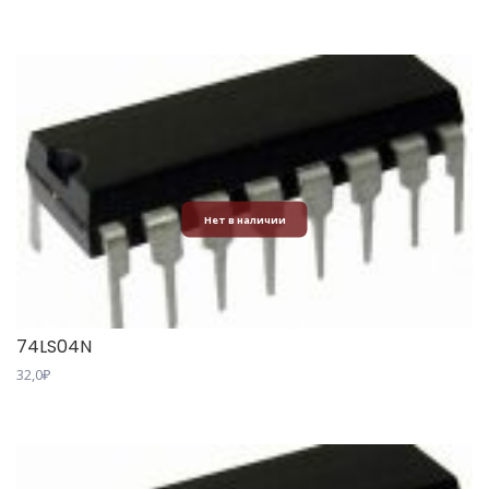
Нет в наличии
74LS04N
32,0
₽