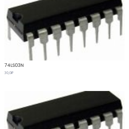
74LS03N
30,0
₽