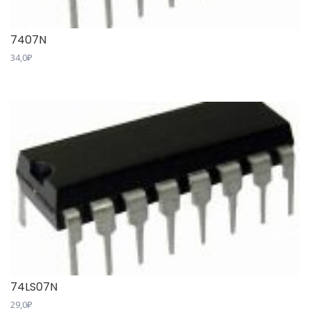
7407N
34,0
₽
74LS07N
29,0
₽