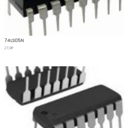
74LS05N
27,0
₽