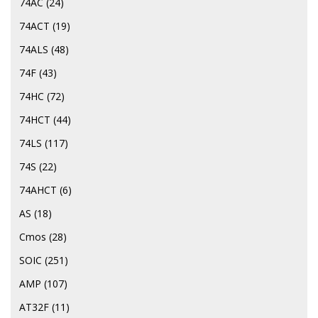
74AC
(24)
74ACT
(19)
74ALS
(48)
74F
(43)
74HC
(72)
74HCT
(44)
74LS
(117)
74S
(22)
74АНСТ
(6)
AS
(18)
Cmos
(28)
SOIC
(251)
AMP
(107)
AT32F
(11)