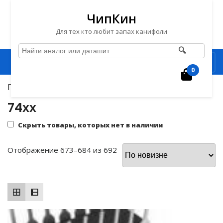
ЧипКин
Для тех кто любит запах канифоли
🔍
Перейти
Рубрика
к
0
Корзин
содержимому
Главная
/
Микросхемы
/
74хх
/ Страница 57
Перейти
к
74хх
содержимому
Скрыть товары, которых нет в наличии
Сортировка:
Отображение 673–684 из 692
самые
недавние