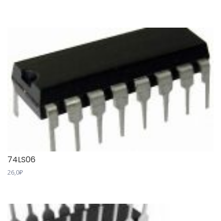
74LS06
26,0
₽