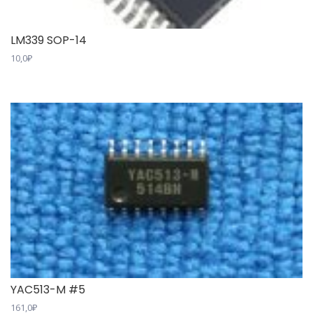
LM339 SOP-14
10,0
₽
YAC513-M #5
161,0
₽