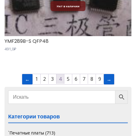
Нет в наличии
YMF289B-S QFP48
491,0
₽
1
2
3
4
5
6
7
8
9
←
→
Категории товаров
`Печатные платы
(713)