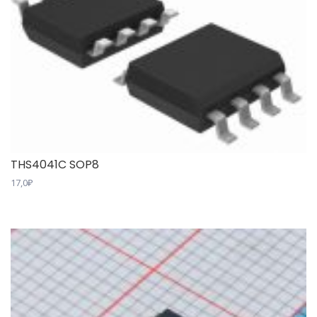
THS4041C SOP8
17,0
₽