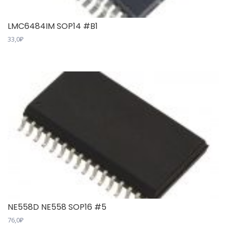
LMC6484IM SOP14 #B1
33,0
₽
NE558D NE558 SOP16 #5
76,0
₽