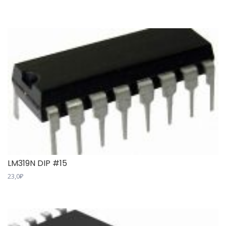
LM319N DIP #15
23,0
₽