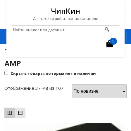
ЧипКин
Для тех кто любит запах канифоли
🔍
Перейти
Рубрика
к
0
Корзин
содержимому
Главная
/
Микросхемы
/
AMP
/ Страница 4
Перейти
к
AMP
содержимому
Скрыть товары, которых нет в наличии
Сортировка:
Отображение 37–48 из 107
самые
недавние