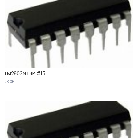
LM2903N DIP #15
23,0
₽