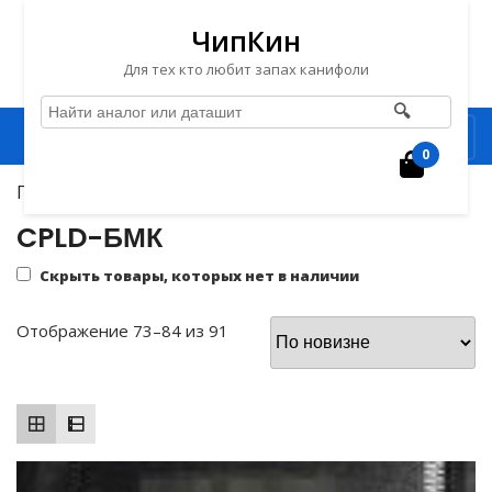
ЧипКин
Для тех кто любит запах канифоли
🔍
Перейти
Рубрика
к
0
Корзин
содержимому
Главная
/
Микросхемы
/
CPLD-БМК
/ Страница 7
Перейти
к
CPLD-БМК
содержимому
Скрыть товары, которых нет в наличии
Сортировка:
Отображение 73–84 из 91
самые
недавние