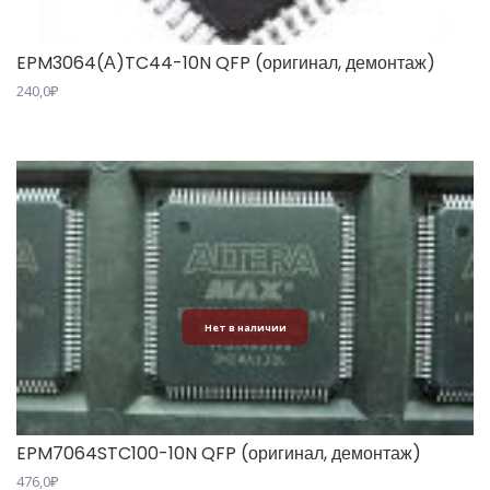
EPM3064(А)TC44-10N QFP (оригинал, демонтаж)
240,0
₽
Нет в наличии
EPM7064STC100-10N QFP (оригинал, демонтаж)
476,0
₽