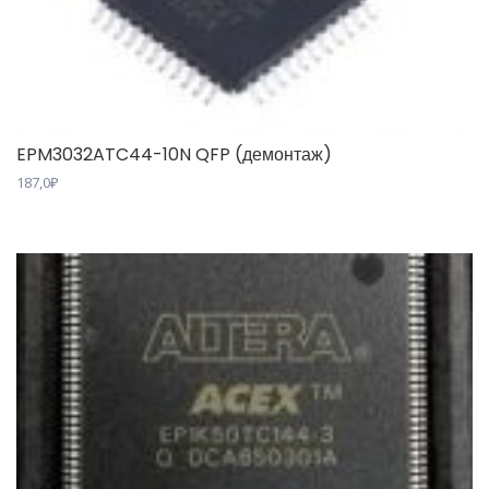
EPM3032ATC44-10N QFP (демонтаж)
187,0
₽