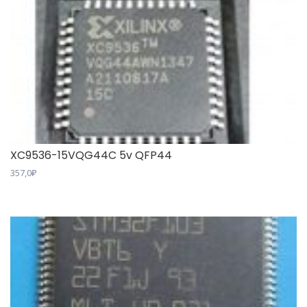
XC9536-15VQG44C 5v QFP44
357,0
₽