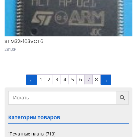
STM32F103VCT6
281,0
₽
1
2
3
4
5
6
7
8
←
→
Категории товаров
`Печатные платы
(713)