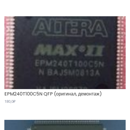
EPM240T100C5N QFP (оригинал, демонтаж)
180,0
₽