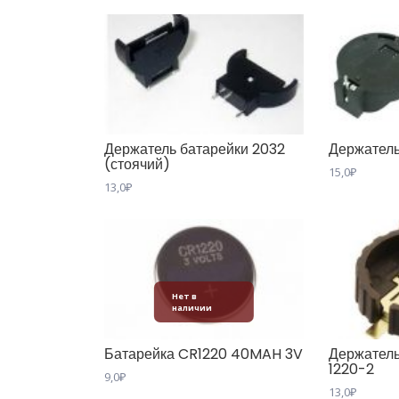
Держатель батарейки 2032
Держатель
(стоячий)
15,0
₽
13,0
₽
Нет в
наличии
Батарейка CR1220 40MAH 3V
Держатель
1220-2
9,0
₽
13,0
₽