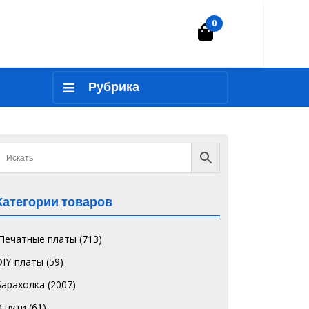
0
Корзина
Рубрика
Категории товаров
`Печатные платы
(713)
DIY-платы
(59)
Барахолка
(2007)
В пути
(61)