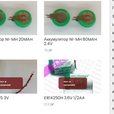
тор NI-MH 20MAH
Аккумулятор NI-MH 80MAH
2.4V
73,0
₽
Нет в
Нет в
наличии
наличии
25 3V
ER14250H 3.6V 1/2AA
217,0
₽