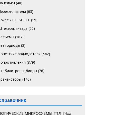
Панельки
(48)
Переключатели
(63)
Сокеты CF, SD, TF
(15)
Штекера, гнёзда
(50)
Разъёмы
(187)
Светодиоды
(3)
Советские радиодетали
(542)
Сопротивления
(879)
Стабилитроны-Диоды
(76)
Транзисторы
(140)
Справочник
ЛОГИЧЕСКИЕ МИКРОСХЕМЫ ТТЛ 74хх