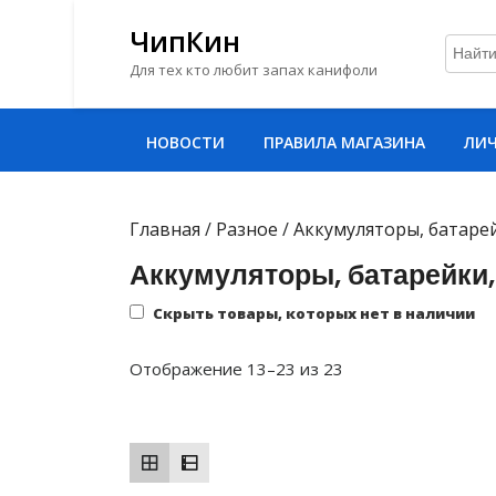
ЧипКин
Для тех кто любит запах канифоли
Перейти
НОВОСТИ
ПРАВИЛА МАГАЗИНА
ЛИЧ
к
содержимому
Перейти
к
Главная
/
Разное
/
Аккумуляторы, батаре
содержимому
Аккумуляторы, батарейки
Скрыть товары, которых нет в наличии
Сортировка:
Отображение 13–23 из 23
самые
недавние