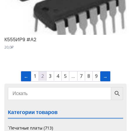
К555ИР9 #А2
20,0
₽
1
2
3
4
5
…
7
8
9
←
→
Категории товаров
`Печатные платы
(713)