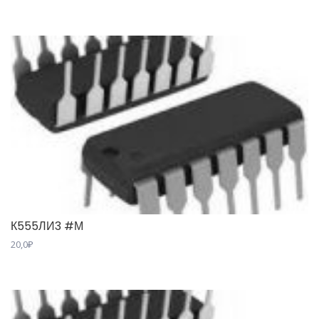
К555ЛИ3 #М
20,0
₽