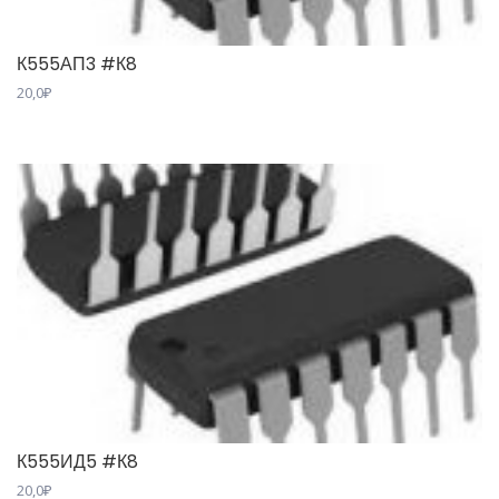
К555АП3 #К8
20,0
₽
К555ИД5 #К8
20,0
₽