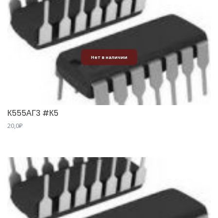
Нет в наличии
К555АГ3 #К5
20,0
₽