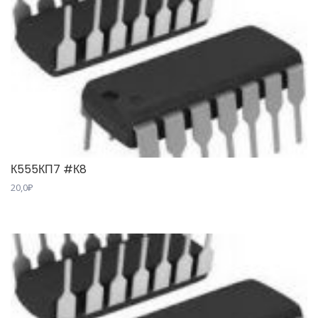
К555КП7 #К8
20,0
₽