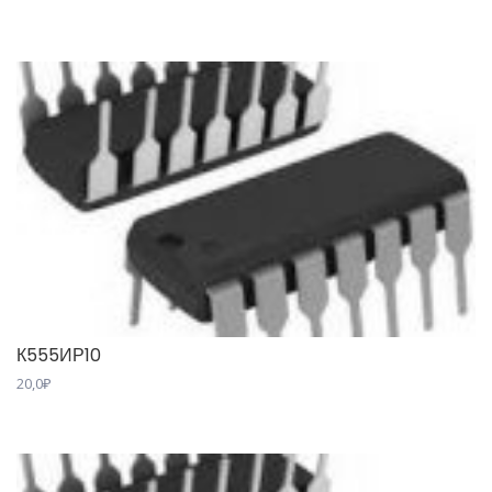
К555ИР10
20,0
₽