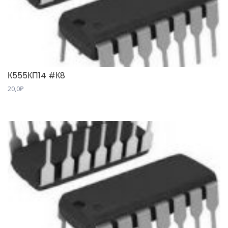
К555КП14 #К8
20,0
₽