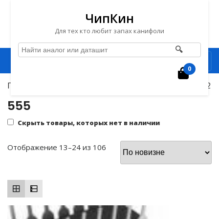
ЧипКин
Для тех кто любит запах канифоли
🔍
Перейти
Рубрика
к
0
Корзин
содержимому
Главная
/
Советские радиодетали
/
555
/ Страница 2
Перейти
к
555
содержимому
Скрыть товары, которых нет в наличии
Сортировка:
Отображение 13–24 из 106
самые
недавние