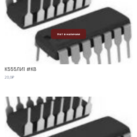
Нет в наличии
К555ЛИ1 #К8
20,0
₽