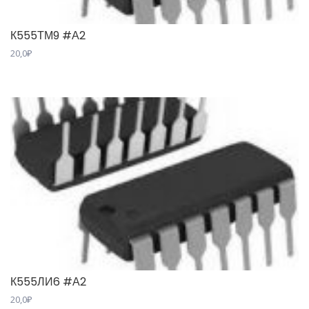
К555ТМ9 #А2
20,0
₽
К555ЛИ6 #А2
20,0
₽