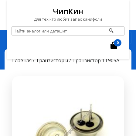
ЧипКин
Для тех кто любит запах канифоли
🔍
Перейти
Рубрика
к
0
Корзин
содержимому
Перейти
ЧипКин
Транзистор 1Т905А
> >
Главная
/
Транзисторы
/ Транзистор 1Т905А
к
содержимому