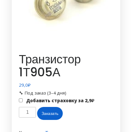
Транзистор
1Т905А
29,0
₽
🔧 Под заказ (3–4 дня)
Добавить страховку за
2,9
₽
Количество
Заказать
товара
Транзистор
1Т905А