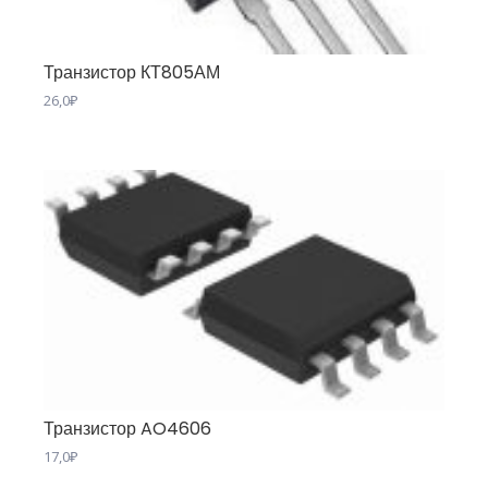
Транзистор КТ805АМ
26,0
₽
Транзистор AO4606
17,0
₽