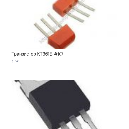
Транзистор КТ361Б #K7
1,4
₽