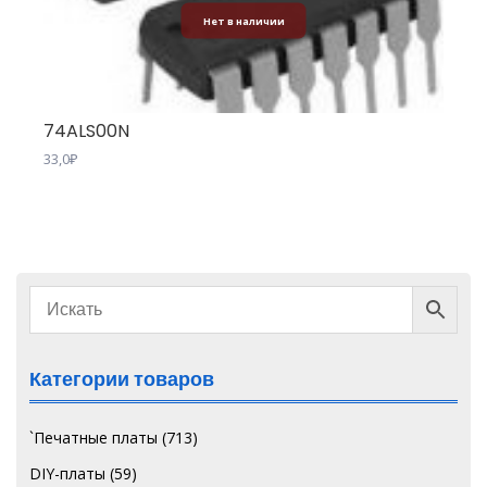
Нет в наличии
74ALS00N
33,0
₽
Категории товаров
`Печатные платы
(713)
DIY-платы
(59)