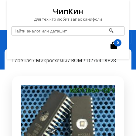
ЧипКин
Для тех кто любит запах канифоли
🔍
Перейти
Рубрика
к
0
Корзин
содержимому
Перейти
ЧипКин
D2764 DIP28
> >
Главная
/
Микросхемы
/
ROM
/ D2764 DIP28
к
содержимому