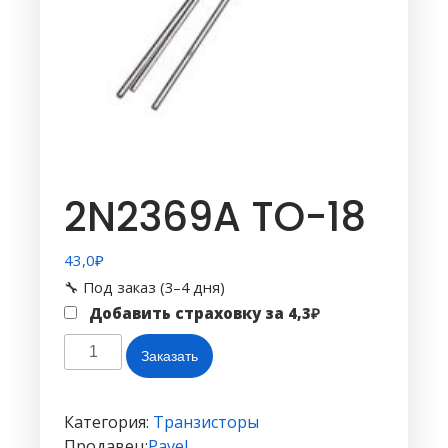
2N2369A TO-18
43,0
₽
🔧 Под заказ (3–4 дня)
Добавить страховку за
4,3
₽
Количество
Заказать
товара
2N2369A
TO-
Категория:
Транзисторы
18
Продавец:
Pavel