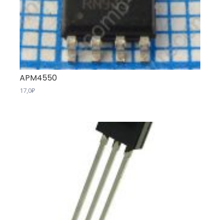
APM4550
17,0
₽