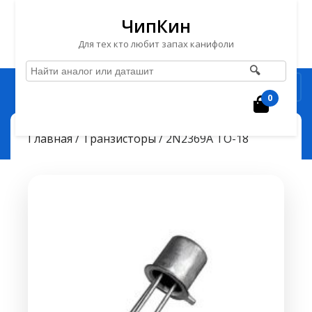
ЧипКин
Для тех кто любит запах канифоли
🔍
Перейти
Рубрика
к
0
Корзин
содержимому
Перейти
ЧипКин
2N2369A TO-18
> >
Главная
/
Транзисторы
/ 2N2369A TO-18
к
содержимому