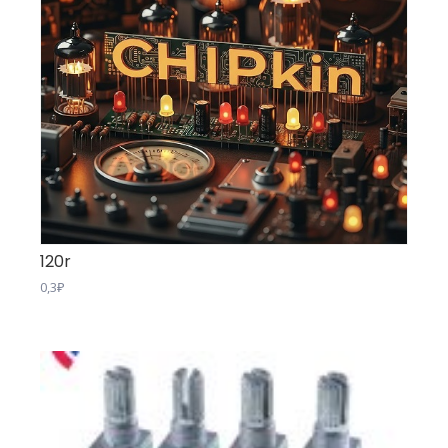
120r
0,3
₽