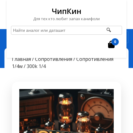
ЧипКин
Для тех кто любит запах канифоли
🔍
Перейти
Рубрика
к
0
Корзин
содержимому
Перейти
ЧипКин
300k 1/4
> >
Главная
/
Сопротивления
/
Сопротивления
к
1/4w
/ 300k 1/4
содержимому