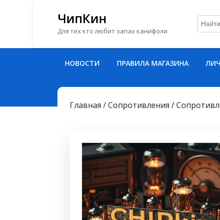
ЧипКин
Для тех кто любит запах канифоли
Перейти
НОВОСТИ
ПРАВИЛА МАГАЗИНА
ЛИЧ
к
содержимому
Перейти
к
Главная
/
Сопротивления
/
Сопротивл
содержимому