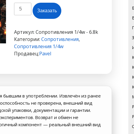
Количество
Заказать
товара
6.8k
1/4
Артикул:
Сопротивления 1/4w - 6.8k
Категории:
Сопротивления
,
Сопротивления 1/4w
Продавец:
Pavel
я бывшим в употреблении. Извлечён из ранее
оспособность не проверена, внешний вид
дской упаковки, документации и гарантии.
экспериментов. Возврат и обмен не
логичный компонент — реальный внешний вид