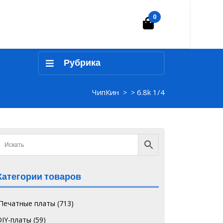
0
Корзина
Рубрика
ЧипКин
6.8k 1/4
> >
Категории товаров
`Печатные платы
(713)
DIY-платы
(59)