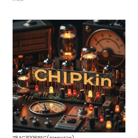
Z84C3006PEC(демонтаж)