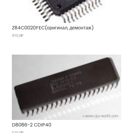
Z84C0020FEC(оригинал, демонтаж)
910,0
₽
D8086-2 CDIP40
510,0
₽