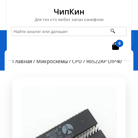
ЧипКин
Для тех кто любит запах канифоли
🔍
Перейти
Рубрика
к
0
Корзин
содержимому
Перейти
ЧипКин
R6522AP DIP40
> >
Главная
/
Микросхемы
/
CPU
/ R6522AP DIP40
к
содержимому