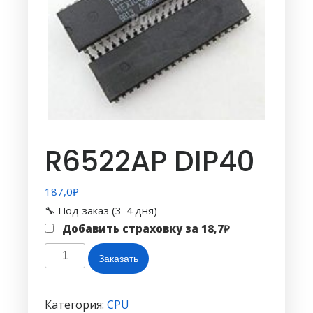
R6522AP DIP40
187,0
₽
🔧 Под заказ (3–4 дня)
Добавить страховку за
18,7
₽
Количество
Заказать
товара
R6522AP
DIP40
Категория:
CPU