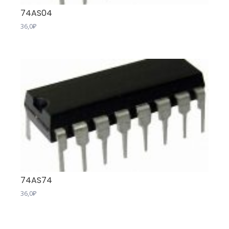
74AS04
36,0
₽
74AS74
36,0
₽