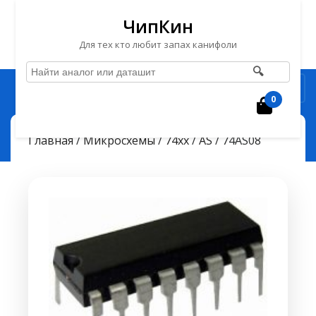
ЧипКин
Для тех кто любит запах канифоли
🔍
Перейти
Рубрика
к
0
Корзин
содержимому
Перейти
ЧипКин
74AS08
> >
Главная
/
Микросхемы
/
74хх
/
AS
/ 74AS08
к
содержимому