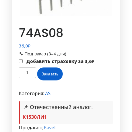
74AS08
36,0
₽
🔧 Под заказ (3–4 дня)
Добавить страховку за
3,6
₽
Количество
Заказать
товара
74AS08
Категория:
AS
📌 Отечественный аналог:
К1530ЛИ1
Продавец:
Pavel