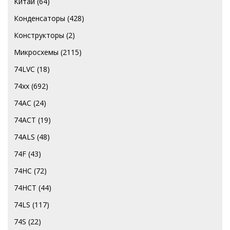
Китай
(64)
Конденсаторы
(428)
Конструкторы
(2)
Микросхемы
(2115)
74LVC
(18)
74хх
(692)
74AC
(24)
74ACT
(19)
74ALS
(48)
74F
(43)
74HC
(72)
74HCT
(44)
74LS
(117)
74S
(22)