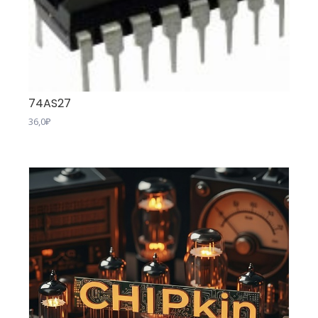
74AS27
36,0
₽