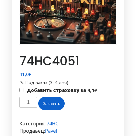
74HC4051
41,0
₽
🔧 Под заказ (3–4 дня)
Добавить страховку за
4,1
₽
Количество
Заказать
товара
74HC4051
Категория:
74HC
Продавец:
Pavel