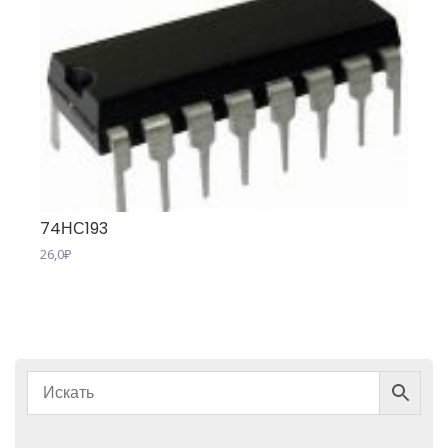
74НС193
26,0
₽