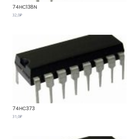
74HC138N
32,0
₽
74HC373
31,0
₽