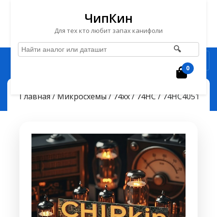
ЧипКин
Для тех кто любит запах канифоли
🔍
Перейти
Рубрика
к
0
Корзин
содержимому
Перейти
ЧипКин
74HC4051
> >
Главная
/
Микросхемы
/
74хх
/
74HC
/ 74HC4051
к
содержимому