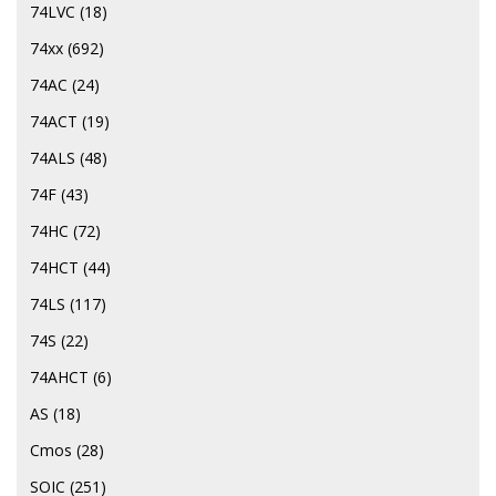
74LVC
(18)
74хх
(692)
74AC
(24)
74ACT
(19)
74ALS
(48)
74F
(43)
74HC
(72)
74HCT
(44)
74LS
(117)
74S
(22)
74АНСТ
(6)
AS
(18)
Cmos
(28)
SOIC
(251)