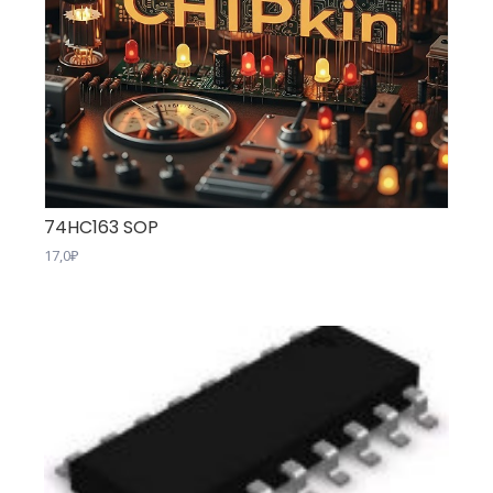
74HC163 SOP
17,0
₽