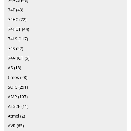
74ALS
(48)
74F
(43)
74HC
(72)
74HCT
(44)
74LS
(117)
74S
(22)
74АНСТ
(6)
AS
(18)
Cmos
(28)
SOIC
(251)
AMP
(107)
AT32F
(11)
Atmel
(2)
AVR
(65)