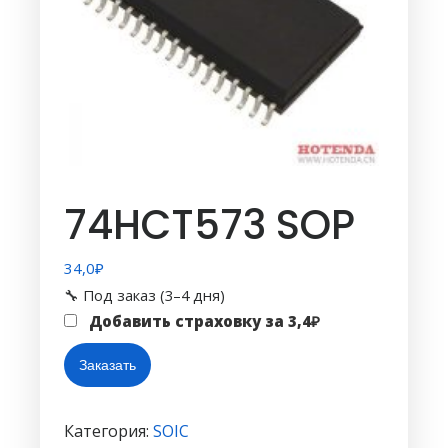
74HCT573 SOP
34,0
₽
🔧 Под заказ (3–4 дня)
Добавить страховку за
3,4
₽
Количество
Заказать
товара
74HCT573
SOP
Категория:
SOIC