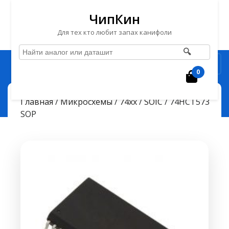
ЧипКин
Для тех кто любит запах канифоли
🔍
Перейти
Рубрика
к
0
Корзин
содержимому
Перейти
ЧипКин
74HCT573 SOP
> >
Главная
/
Микросхемы
/
74хх
/
SOIC
/ 74HCT573
к
SOP
содержимому