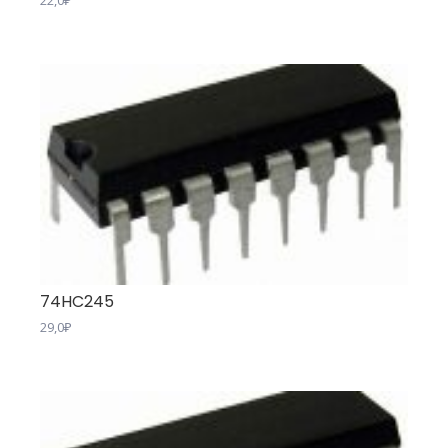
74HC245
29,0
₽