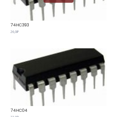
74HC393
26,0
₽
74HC04
22,0
₽