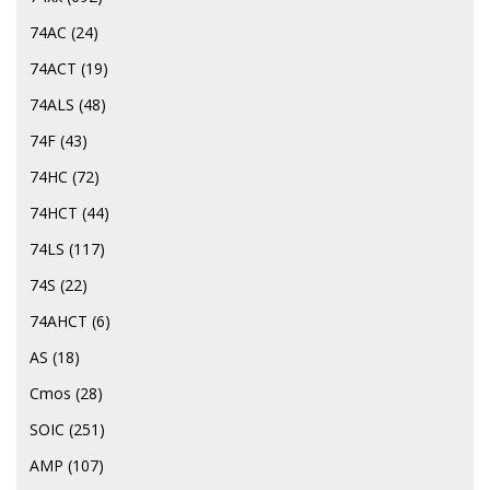
74AC
(24)
74ACT
(19)
74ALS
(48)
74F
(43)
74HC
(72)
74HCT
(44)
74LS
(117)
74S
(22)
74АНСТ
(6)
AS
(18)
Cmos
(28)
SOIC
(251)
AMP
(107)