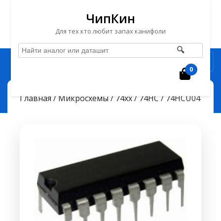
ЧипКин
Для тех кто любит запах канифоли
🔍
Перейти
Рубрика
к
0
Корзин
содержимому
Перейти
ЧипКин
74HCU04
> >
Главная
/
Микросхемы
/
74хх
/
74HC
/ 74HCU04
к
содержимому