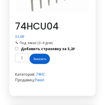
74HCU04
32,0
₽
🔧 Под заказ (3–4 дня)
Добавить страховку за
3,2
₽
Количество
Заказать
товара
74HCU04
Категория:
74HC
Продавец:
Pavel