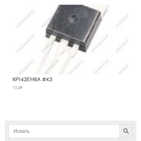
КР142ЕН8А #K3
13,0
₽