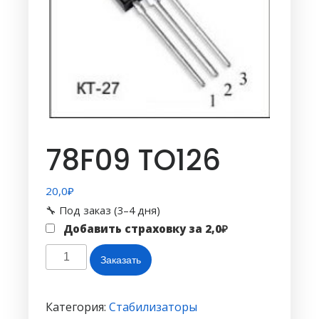
78F09 TO126
20,0
₽
🔧 Под заказ (3–4 дня)
Добавить страховку за
2,0
₽
Количество
Заказать
товара
78F09
TO126
Категория:
Стабилизаторы