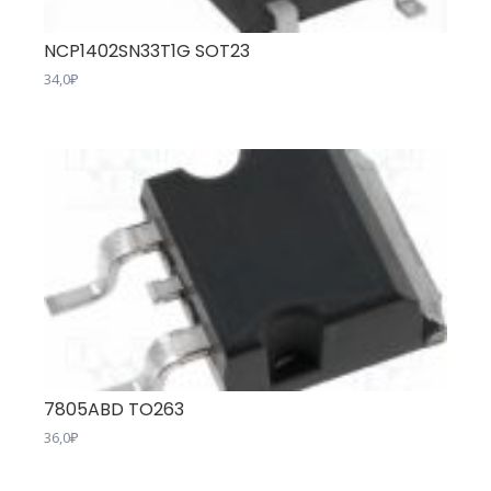
NCP1402SN33T1G SOT23
34,0
₽
7805ABD TO263
36,0
₽