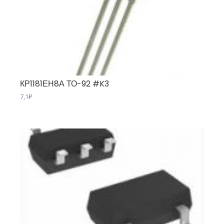
КР1181ЕН8А ТО-92 #K3
7,1
₽