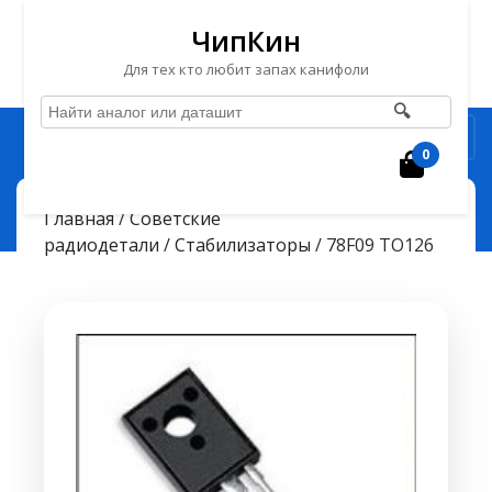
ЧипКин
Для тех кто любит запах канифоли
🔍
Перейти
Рубрика
к
0
Корзин
содержимому
Перейти
ЧипКин
78F09 TO126
> >
Главная
/
Советские
к
радиодетали
/
Стабилизаторы
/ 78F09 TO126
содержимому