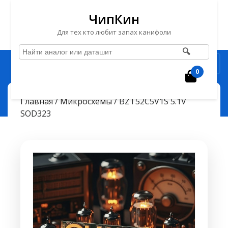
ЧипКин
Для тех кто любит запах канифоли
🔍
Перейти
Рубрика
к
0
Корзин
содержимому
Перейти
ЧипКин
BZT52C5V1S 5.1V SOD323
> >
Главная
/
Микросхемы
/ BZT52C5V1S 5.1V
к
SOD323
содержимому