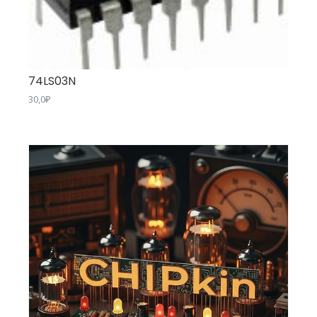
74LS03N
30,0
₽