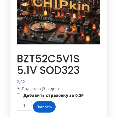
BZT52C5V1S
5.1V SOD323
2,2
₽
🔧 Под заказ (3–4 дня)
Добавить страховку за
0,2
₽
Количество
Заказать
товара
BZT52C5V1S