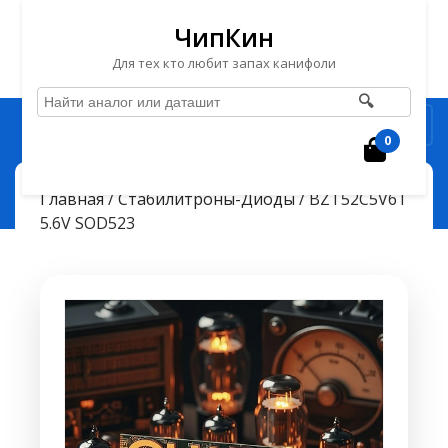
ЧипКин
Для тех кто любит запах канифоли
🔍
Перейти
Рубрика
к
0
Корзин
содержимому
Перейти
ЧипКин
BZT52C5V6T 5.6V SOD523
> >
Главная
/
Стабилитроны-Диоды
/ BZT52C5V6T
к
5.6V SOD523
содержимому