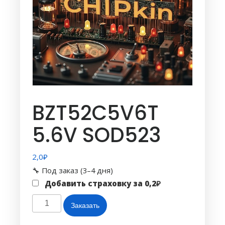
BZT52C5V6T
5.6V SOD523
2,0
₽
🔧 Под заказ (3–4 дня)
Добавить страховку за
0,2
₽
Количество
Заказать
товара
BZT52C5V6T