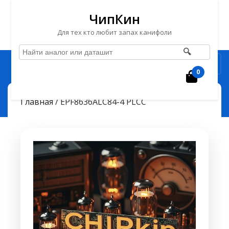
ЧипКин
Для тех кто любит запах канифоли
🔍
Перейти
Рубрика
к
0
Корзин
содержимому
Перейти
ЧипКин
EPF8636ALC84-4 PLCC
> >
Главная
/ EPF8636ALC84-4 PLCC
к
содержимому