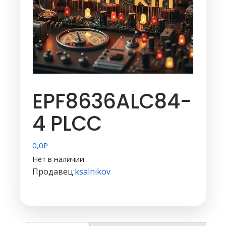
EPF8636ALC84-
4 PLCC
0,0
₽
Нет в наличии
Продавец:
ksalnikov