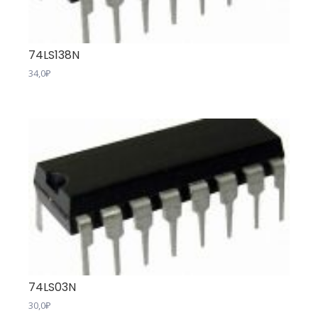
74LS138N
34,0
₽
74LS03N
30,0
₽