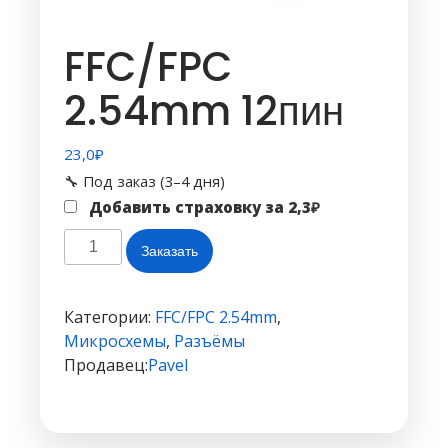
FFC/FPC
2.54mm 12пин
23,0
₽
🔧 Под заказ (3–4 дня)
Добавить страховку за
2,3
₽
Количество
Заказать
товара
FFC/FPC
2.54mm
Категории:
FFC/FPC 2.54mm
,
12пин
Микросхемы
,
Разъёмы
Продавец:
Pavel