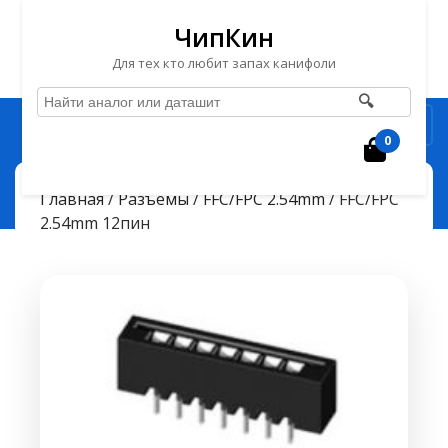
ЧипКин
Для тех кто любит запах канифоли
🔍
Перейти
Рубрика
к
0
Корзин
содержимому
Перейти
ЧипКин
FFC/FPC 2.54mm 12пин
> >
Главная
/
Разъёмы
/
FFC/FPC 2.54mm
/ FFC/FPC
к
2.54mm 12пин
содержимому