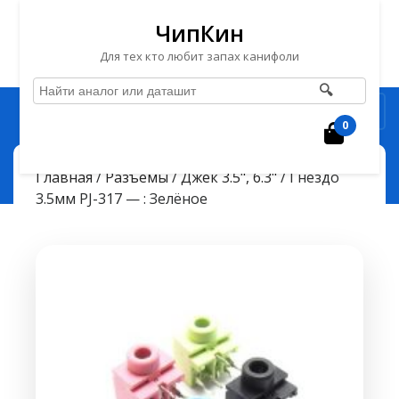
ЧипКин
Для тех кто любит запах канифоли
🔍
Перейти
Рубрика
к
0
Корзин
содержимому
Перейти
ЧипКин
Гнездо 3.5мм PJ-317 — : Зелёное
> >
Главная
/
Разъёмы
/
Джек 3.5", 6.3"
/ Гнездо
к
3.5мм PJ-317 — : Зелёное
содержимому