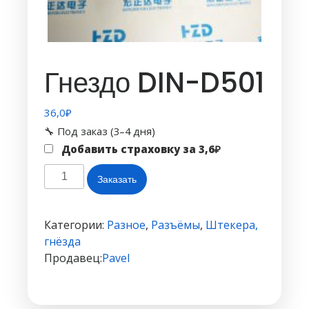
Гнездо DIN-D501
36,0
₽
🔧 Под заказ (3–4 дня)
Добавить страховку за
3,6
₽
Количество
Заказать
товара
Гнездо
DIN-
Категории:
Разное
,
Разъёмы
,
Штекера,
D501
гнёзда
Продавец:
Pavel