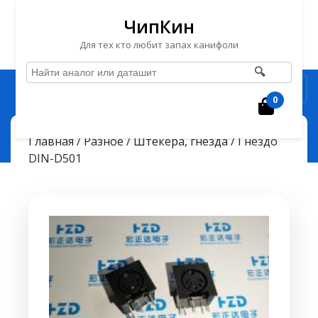
ЧипКин
Для тех кто любит запах канифоли
🔍
Перейти
Рубрика
к
0
Корзин
содержимому
Перейти
ЧипКин
Гнездо DIN-D501
> >
Главная
/
Разное
/
Штекера, гнёзда
/ Гнездо
к
DIN-D501
содержимому