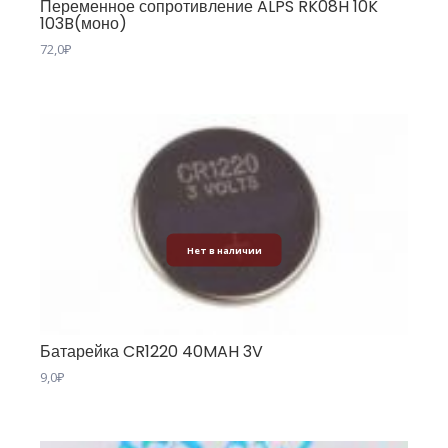
Переменное сопротивление ALPS RK08H 10K
103B(моно)
72,0
₽
Нет в наличии
Батарейка CR1220 40MAH 3V
9,0
₽