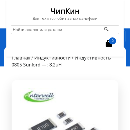
ЧипКин
Для тех кто любит запах канифоли
🔍
Перейти
Рубрика
к
0
Корзин
содержимому
Перейти
ЧипКин
Индуктивность 0805 Sunlord — : 8.2uH
> >
Главная
/
Индуктивности
/ Индуктивность
к
0805 Sunlord — : 8.2uH
содержимому