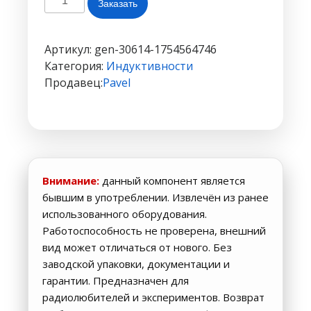
Заказать
товара
Индуктивность
0805
Артикул:
gen-30614-1754564746
Sunlord
Категория:
Индуктивности
—
Продавец:
Pavel
:
8.2uH
Внимание:
данный компонент является
бывшим в употреблении. Извлечён из ранее
использованного оборудования.
Работоспособность не проверена, внешний
вид может отличаться от нового. Без
заводской упаковки, документации и
гарантии. Предназначен для
радиолюбителей и экспериментов. Возврат