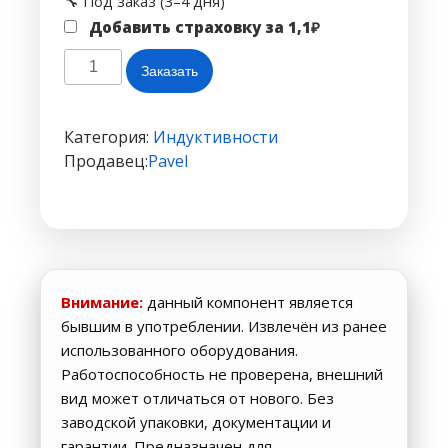
🔧 Под заказ (3–4 дня)
Добавить страховку за
1,1
₽
Количество
Заказать
товара
Индуктивность
CD74
Категория:
Индуктивности
220µH(221)
Продавец:
Pavel
7.4*7.4*4мм
Внимание:
данный компонент является
бывшим в употреблении. Извлечён из ранее
использованного оборудования.
Работоспособность не проверена, внешний
вид может отличаться от нового. Без
заводской упаковки, документации и
гарантии. Предназначен для