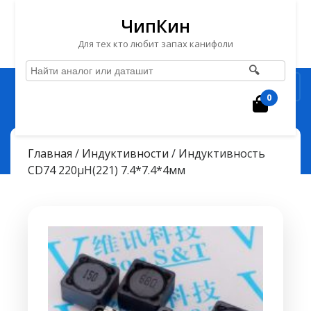
ЧипКин
Для тех кто любит запах канифоли
🔍
Перейти
Рубрика
к
0
Корзин
содержимому
Перейти
ЧипКин
> >
к
Индуктивность CD74 220µH(221) 7.4*7.4*4мм
Главная
/
Индуктивности
/ Индуктивность
содержимому
CD74 220µH(221) 7.4*7.4*4мм