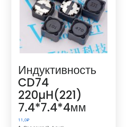
Индуктивность
CD74
220µH(221)
7.4*7.4*4мм
11,0
₽