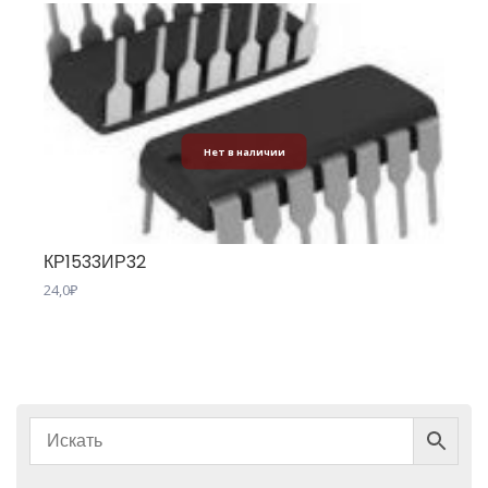
Нет в наличии
КР1533ИР32
24,0
₽