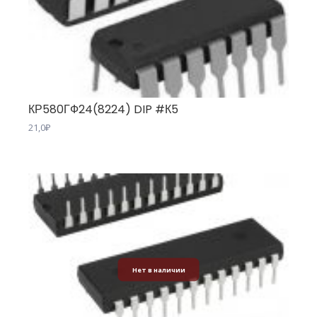
КР580ГФ24(8224) DIP #К5
21,0
₽
Нет в наличии