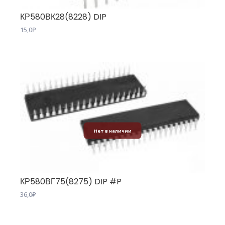
КР580ВК28(8228) DIP
15,0
₽
Нет в наличии
КР580ВГ75(8275) DIP #P
36,0
₽