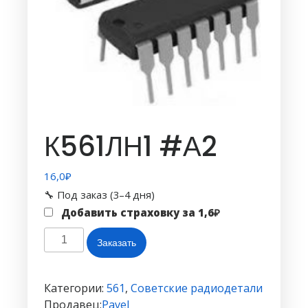
К561ЛН1 #А2
16,0
₽
🔧 Под заказ (3–4 дня)
Добавить страховку за
1,6
₽
Количество
Заказать
товара
К561ЛН1
#А2
Категории:
561
,
Советские радиодетали
Продавец:
Pavel