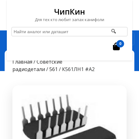
ЧипКин
Для тех кто любит запах канифоли
🔍
Перейти
Рубрика
к
0
Корзин
содержимому
Перейти
ЧипКин
К561ЛН1 #А2
> >
Главная
/
Советские
к
радиодетали
/
561
/ К561ЛН1 #А2
содержимому