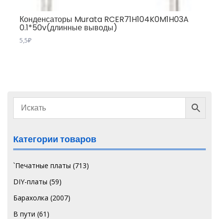
Конденсаторы Murata RCER71H104K0M1H03A
0.1*50v(длинные выводы)
5,5
₽
Категории товаров
`Печатные платы
(713)
DIY-платы
(59)
Барахолка
(2007)
В пути
(61)