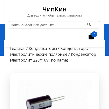
ЧипКин
Для тех кто любит запах канифоли
🔍
Перейти
Рубрика
к
0
Корзин
содержимому
Перейти
ЧипКин
Конденсатор электролит 220*16V (no name)
> >
Главная
/
Конденсаторы
/
Конденсаторы
к
электролитические полярные
/ Конденсатор
содержимому
электролит 220*16V (no name)