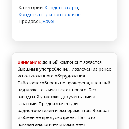
танталовый
Категории:
Конденсаторы
,
336
Конденсаторы танталовые
33UF
Продавец:
Pavel
6.3V
A2012
0805B
Внимание:
данный компонент является
бывшим в употреблении. Извлечён из ранее
использованного оборудования.
Работоспособность не проверена, внешний
вид может отличаться от нового. Без
заводской упаковки, документации и
гарантии. Предназначен для
радиолюбителей и экспериментов. Возврат
и обмен не предусмотрены. На фото
показан аналогичный компонент —