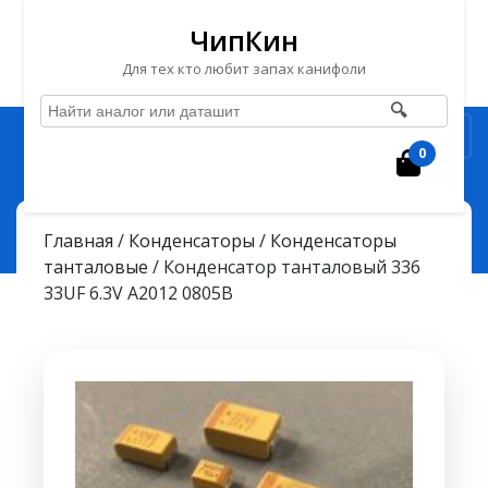
ЧипКин
Для тех кто любит запах канифоли
🔍
Перейти
Рубрика
к
0
Корзин
содержимому
Перейти
ЧипКин
> >
к
Конденсатор танталовый 336 33UF 6.3V A2012 0805B
Главная
/
Конденсаторы
/
Конденсаторы
содержимому
танталовые
/ Конденсатор танталовый 336
33UF 6.3V A2012 0805B