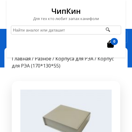
ЧипКин
Для тех кто любит запах канифоли
🔍
Перейти
Рубрика
к
0
Корзин
содержимому
Перейти
ЧипКин
Корпус для РЭА (170*130*55)
> >
Главная
/
Разное
/
Корпуса для РЭА
/ Корпус
к
для РЭА (170*130*55)
содержимому