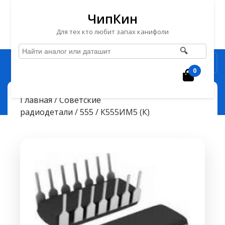
ЧипКин
Для тех кто любит запах канифоли
🔍
Перейти
Рубрика
к
0
Корзин
содержимому
Перейти
ЧипКин
К555ИМ5 (К)
> >
Главная
/
Советские
к
радиодетали
/
555
/ К555ИМ5 (К)
содержимому