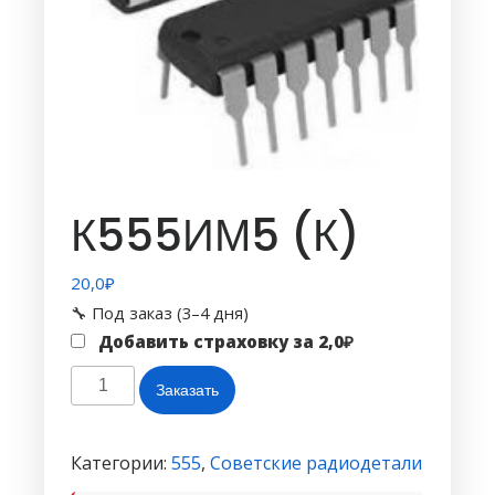
К555ИМ5 (К)
20,0
₽
🔧 Под заказ (3–4 дня)
Добавить страховку за
2,0
₽
Количество
Заказать
товара
К555ИМ5
(К)
Категории:
555
,
Советские радиодетали