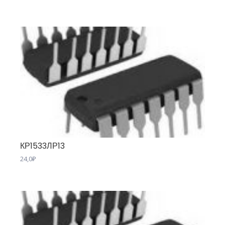
КР1533ЛР13
24,0
₽