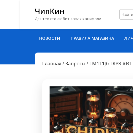
ЧипКин
Для тех кто любит запах канифоли
Перейти
НОВОСТИ
ПРАВИЛА МАГАЗИНА
ЛИЧ
к
содержимому
Перейти
к
Главная
/
Запросы
/ LM111JG DIP8 #B1
содержимому