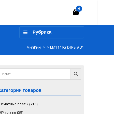
0
Корзина
Рубрика
ЧипКин
LM111JG DIP8 #B1
> >
Категории товаров
`Печатные платы
(713)
DIY-платы
(59)