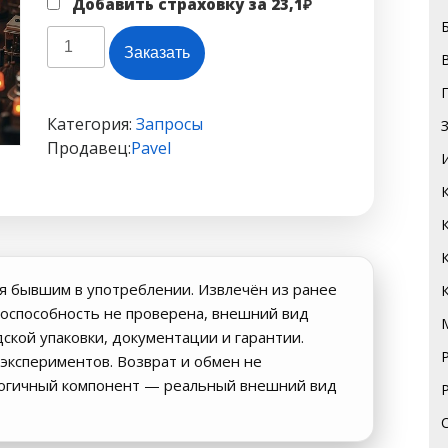
Добавить страховку за
23,1
₽
Количество
Заказать
товара
LM111JG
DIP8
Категория:
Запросы
#B1
Продавец:
Pavel
я бывшим в употреблении. Извлечён из ранее
оспособность не проверена, внешний вид
дской упаковки, документации и гарантии.
экспериментов. Возврат и обмен не
логичный компонент — реальный внешний вид