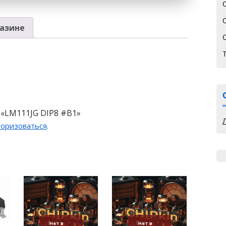
азине
 «LM111JG DIP8 #B1»
торизоваться
.
Нет в
Нет в