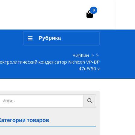
0
Корзина
Рубрика
ЧипКин
> >
ектролитический конденсатор Nichicon VP-BP
47uF/50 v
Категории товаров