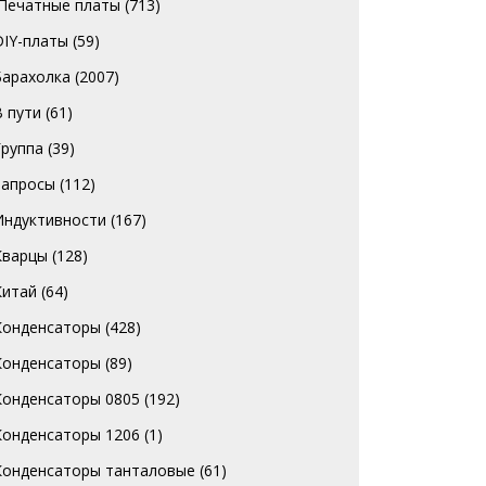
`Печатные платы
(713)
DIY-платы
(59)
Барахолка
(2007)
В пути
(61)
Группа
(39)
Запросы
(112)
Индуктивности
(167)
Кварцы
(128)
Китай
(64)
Конденсаторы
(428)
Конденсаторы
(89)
Конденсаторы 0805
(192)
Конденсаторы 1206
(1)
Конденсаторы танталовые
(61)