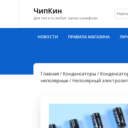
ЧипКин
Для тех кто любит запах канифоли
Перейти
НОВОСТИ
ПРАВИЛА МАГАЗИНА
ЛИЧ
к
содержимому
Перейти
к
содержимому
Главная
/
Конденсаторы
/
Конденсато
неполярные
/ Неполярный электролити