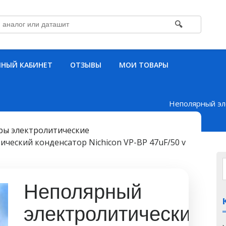
🔍
НЫЙ КАБИНЕТ
ОТЗЫВЫ
МОИ ТОВАРЫ
Неполярный эл
ры электролитические
ческий конденсатор Nichicon VP-BP 47uF/50 v
Неполярный
электролитический