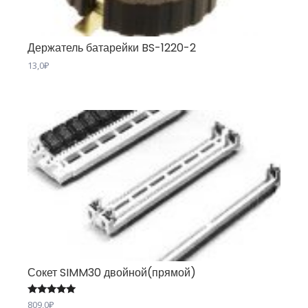
Держатель батарейки BS-1220-2
13,0
₽
Сокет SIMM30 двойной(прямой)
Оценка
809,0
₽