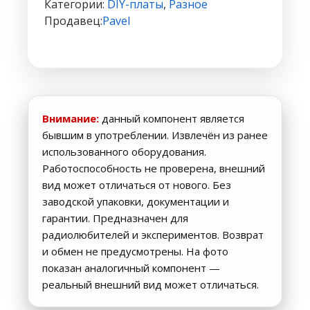
плата
Категории:
DIY-платы
,
Разное
ESP32C3
Продавец:
Pavel
2.4G
WIFI
classic
Внимание:
данный компонент является
бывшим в употреблении. Извлечён из ранее
использованного оборудования.
Работоспособность не проверена, внешний
вид может отличаться от нового. Без
заводской упаковки, документации и
гарантии. Предназначен для
радиолюбителей и экспериментов. Возврат
и обмен не предусмотрены. На фото
показан аналогичный компонент —
реальный внешний вид может отличаться.