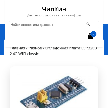
ЧипКин
Для тех кто любит запах канифоли
🔍
Перейти
Рубрика
к
0
Корзин
содержимому
Перейти
ЧипКин
Отладочная плата ESP32C3 2.4G WIFI classic
> >
Главная
/
Разное
/ Отладочная плата ESP32C3
к
2.4G WIFI classic
содержимому