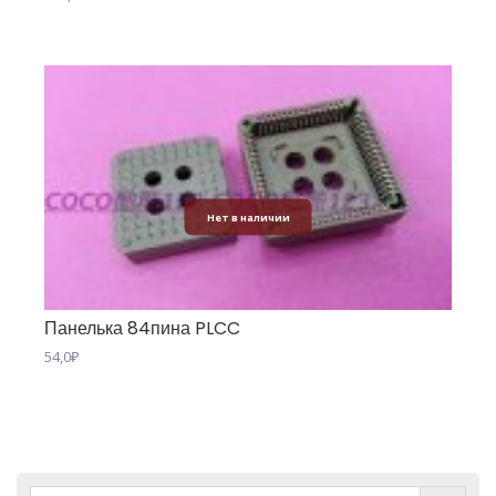
5.00
из 5
Нет в наличии
Панелька 84пина PLCC
54,0
₽