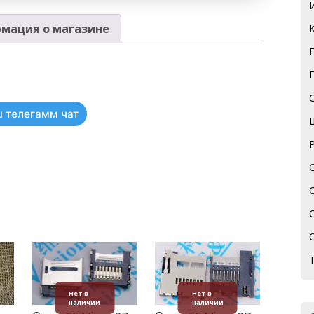
мация о магазине
 телегамм чат
Нет в
Нет в
наличии
наличии