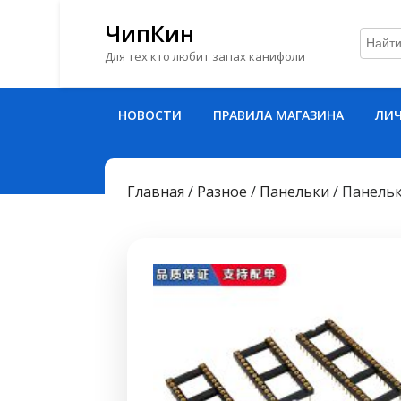
ЧипКин
Для тех кто любит запах канифоли
Перейти
НОВОСТИ
ПРАВИЛА МАГАЗИНА
ЛИЧ
к
содержимому
Перейти
к
Главная
/
Разное
/
Панельки
/ Панельк
содержимому