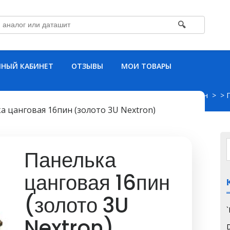
🔍
НЫЙ КАБИНЕТ
ОТЗЫВЫ
МОИ ТОВАРЫ
ЧипКин
> >
а цанговая 16пин (золото 3U Nextron)
Панелька
цанговая 16пин
(золото 3U
Nextron)