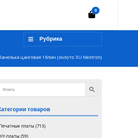
0
Корзина
Рубрика
Панелька цанговая 16пин (золото 3U Nextron)
Категории товаров
`Печатные платы
(713)
DIY-платы
(59)