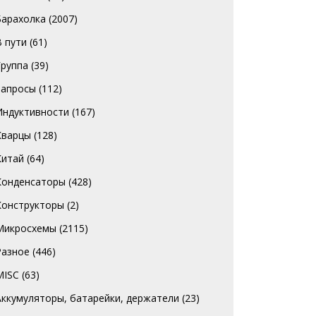
Барахолка
(2007)
В пути
(61)
Группа
(39)
Запросы
(112)
Индуктивности
(167)
Кварцы
(128)
Китай
(64)
Конденсаторы
(428)
Конструкторы
(2)
Микросхемы
(2115)
Разное
(446)
MISC
(63)
Аккумуляторы, батарейки, держатели
(23)