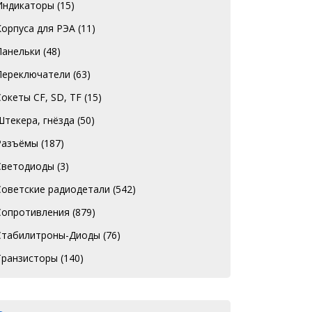
Индикаторы
(15)
Корпуса для РЭА
(11)
Панельки
(48)
Переключатели
(63)
Сокеты CF, SD, TF
(15)
Штекера, гнёзда
(50)
Разъёмы
(187)
Светодиоды
(3)
Советские радиодетали
(542)
Сопротивления
(879)
Стабилитроны-Диоды
(76)
Транзисторы
(140)