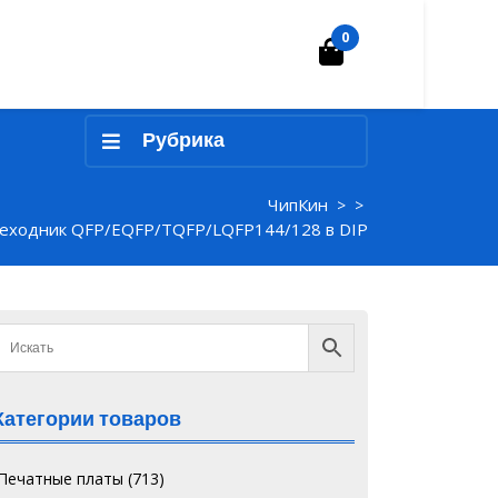
0
Корзина
Рубрика
ЧипКин
> >
еходник QFP/EQFP/TQFP/LQFP144/128 в DIP
P144/128
Категории товаров
`Печатные платы
(713)