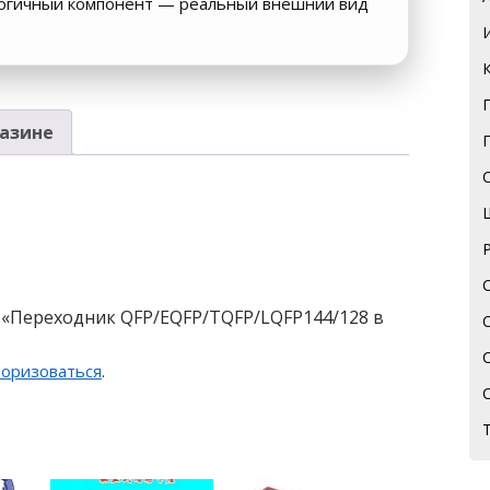
логичный компонент — реальный внешний вид
азине
а «Переходник QFP/EQFP/TQFP/LQFP144/128 в
торизоваться
.