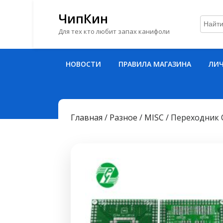
ЧипКин
Для тех кто любит запах канифоли
Перейти
НОВОСТИ
ПРАВИЛА МАГАЗИНА
ЛИЧ
к
содержимому
Перейти
к
содержимому
Главная
/
Разное
/
MISC
/ Переходник 