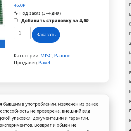
46,0
₽
🔧 Под заказ (3–4 дня)
Добавить страховку за
4,6
₽
Количество
Заказать
товара
Переходник
QFP/EQFP/TQFP/LQFP144/128
Категории:
MISC
,
Разное
в
Продавец:
Pavel
DIP
я бывшим в употреблении. Извлечён из ранее
оспособность не проверена, внешний вид
дской упаковки, документации и гарантии.
экспериментов. Возврат и обмен не