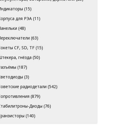
Индикаторы
(15)
Корпуса для РЭА
(11)
Панельки
(48)
Переключатели
(63)
Сокеты CF, SD, TF
(15)
Штекера, гнёзда
(50)
Разъёмы
(187)
Светодиоды
(3)
Советские радиодетали
(542)
Сопротивления
(879)
Стабилитроны-Диоды
(76)
Транзисторы
(140)