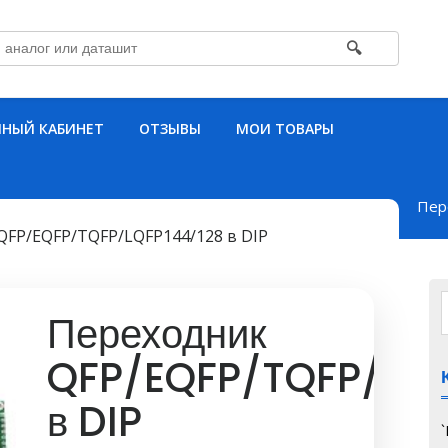
🔍
НЫЙ КАБИНЕТ
ОТЗЫВЫ
МОИ ТОВАРЫ
Пер
QFP/EQFP/TQFP/LQFP144/128 в DIP
Переходник
QFP/EQFP/TQFP/LQF
в DIP