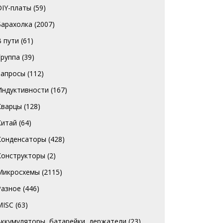
DIY-платы
(59)
Барахолка
(2007)
В пути
(61)
Группа
(39)
Запросы
(112)
Индуктивности
(167)
Кварцы
(128)
Китай
(64)
Конденсаторы
(428)
Конструкторы
(2)
Микросхемы
(2115)
Разное
(446)
MISC
(63)
Аккумуляторы, батарейки, держатели
(23)