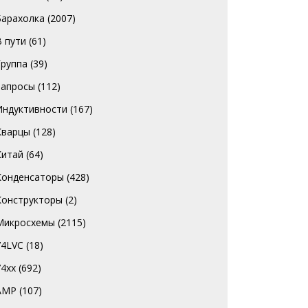
Барахолка
(2007)
В пути
(61)
Группа
(39)
Запросы
(112)
Индуктивности
(167)
Кварцы
(128)
Китай
(64)
Конденсаторы
(428)
Конструкторы
(2)
Микросхемы
(2115)
74LVC
(18)
74хх
(692)
AMP
(107)