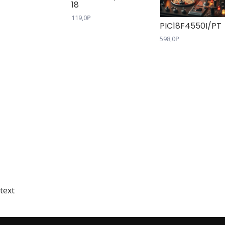
18
119,0
₽
PIC18F4550I/PT
598,0
₽
text