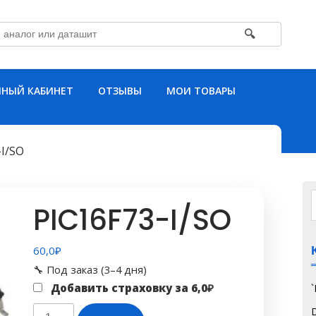
🔍
НЫЙ КАБИНЕТ
ОТЗЫВЫ
МОИ ТОВАРЫ
-I/SO
PIC16F73-I/SO
60,0
₽
🔧 Под заказ (3–4 дня)
Добавить страховку за
6,0
₽
Количество