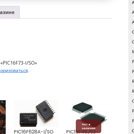
азине
«PIC16F73-I/SO»
торизоваться
.
Нет в
наличии
PIC16F628A-I/SO
PIC18F46J53-