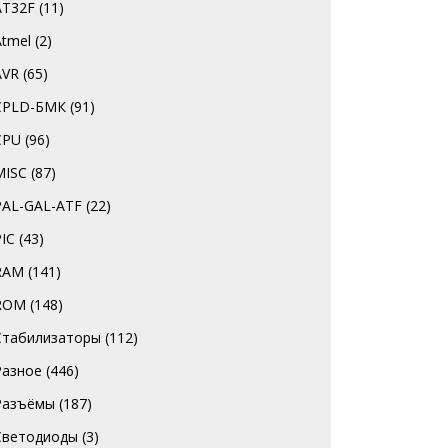
AT32F
(11)
Atmel
(2)
AVR
(65)
CPLD-БМК
(91)
CPU
(96)
MISC
(87)
PAL-GAL-ATF
(22)
PIC
(43)
RAM
(141)
ROM
(148)
Стабилизаторы
(112)
Разное
(446)
Разъёмы
(187)
Светодиоды
(3)