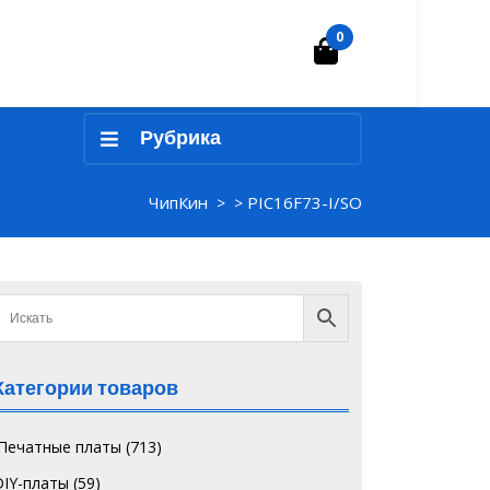
0
Корзина
Рубрика
ЧипКин
PIC16F73-I/SO
> >
Категории товаров
`Печатные платы
(713)
DIY-платы
(59)