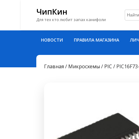
ЧипКин
Для тех кто любит запах канифоли
Перейти
НОВОСТИ
ПРАВИЛА МАГАЗИНА
ЛИЧ
к
содержимому
Перейти
к
Главная
/
Микросхемы
/
PIC
/ PIC16F73
содержимому