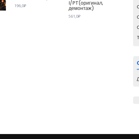
I/PT(оригинал,
196,0
₽
демонтаж)
561,0
₽