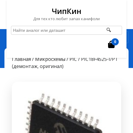
ЧипКин
Для тех кто любит запах канифоли
🔍
Перейти
Рубрика
к
0
Корзин
содержимому
Перейти
ЧипКин
PIC18F4525-I/PT (демонтаж, оригинал)
> >
Главная
/
Микросхемы
/
PIC
/ PIC18F4525-I/PT
к
(демонтаж, оригинал)
содержимому