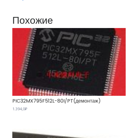
Похожие
PIC32MX795F512L-80I/PT(демонтаж)
1.394,0
₽