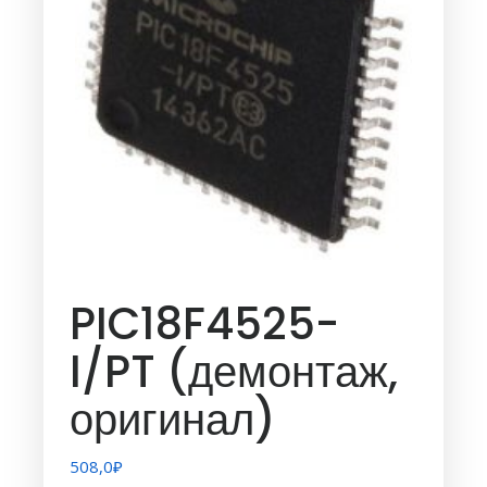
PIC18F4525-
I/PT (демонтаж,
оригинал)
508,0
₽