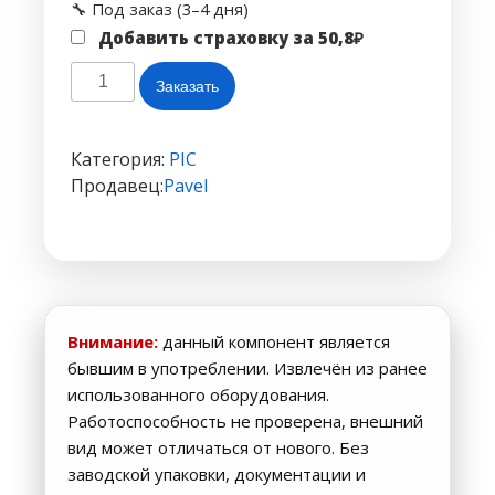
🔧 Под заказ (3–4 дня)
Добавить страховку за
50,8
₽
Количество
Заказать
товара
PIC18F4525-
I/PT
Категория:
PIC
(демонтаж,
Продавец:
Pavel
оригинал)
Внимание:
данный компонент является
бывшим в употреблении. Извлечён из ранее
использованного оборудования.
Работоспособность не проверена, внешний
вид может отличаться от нового. Без
заводской упаковки, документации и