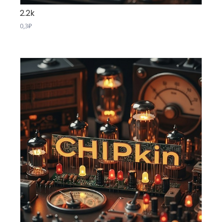
2.2k
0,3
₽