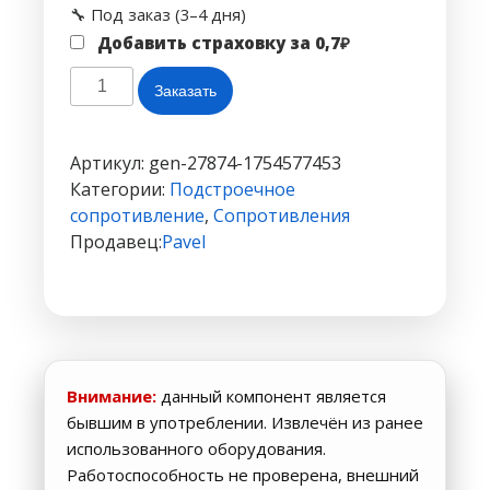
🔧 Под заказ (3–4 дня)
Добавить страховку за
0,7
₽
Количество
Заказать
товара
Подстроечное
сопротивление
Артикул:
gen-27874-1754577453
3296X
Категории:
Подстроечное
—
сопротивление
,
Сопротивления
:
Продавец:
Pavel
20kom(203)
Внимание:
данный компонент является
бывшим в употреблении. Извлечён из ранее
использованного оборудования.
Работоспособность не проверена, внешний