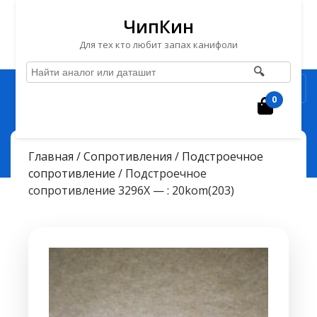
ЧипКин
Для тех кто любит запах канифоли
🔍
Перейти
Рубрика
к
0
Корзин
содержимому
Перейти
ЧипКин
> >
к
Подстроечное сопротивление 3296X — : 20kom(203)
Главная
/
Сопротивления
/
Подстроечное
содержимому
сопротивление
/ Подстроечное
сопротивление 3296X — : 20kom(203)