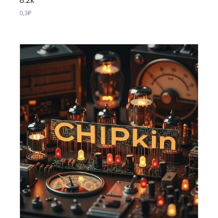
8.2k
0,3
₽