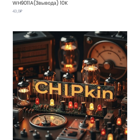
WH9011A(3вывода) 10K
43,0
₽