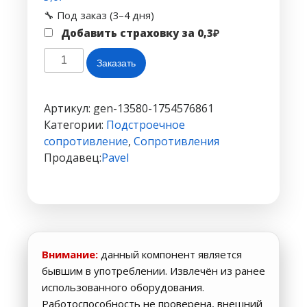
🔧 Под заказ (3–4 дня)
Добавить страховку за
0,3
₽
Количество
Заказать
товара
Подстроечное
сопротивление
Артикул:
gen-13580-1754576861
WH06-
Категории:
Подстроечное
2
сопротивление
,
Сопротивления
—
Продавец:
Pavel
:
200R(201)
Внимание:
данный компонент является
бывшим в употреблении. Извлечён из ранее
использованного оборудования.
Работоспособность не проверена, внешний