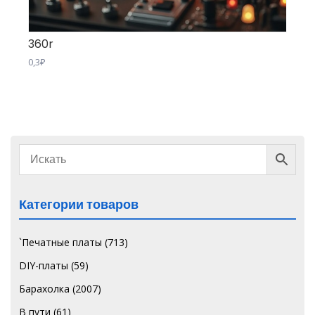
360r
0,3
₽
Категории товаров
`Печатные платы
(713)
DIY-платы
(59)
Барахолка
(2007)
В пути
(61)