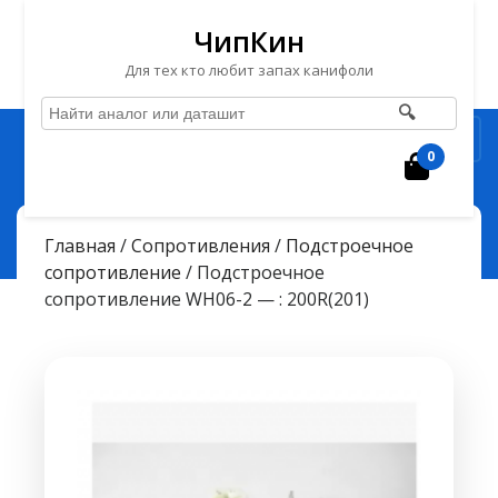
ЧипКин
Для тех кто любит запах канифоли
🔍
Перейти
Рубрика
к
0
Корзин
содержимому
Перейти
ЧипКин
> >
к
Подстроечное сопротивление WH06-2 — : 200R(201)
Главная
/
Сопротивления
/
Подстроечное
содержимому
сопротивление
/ Подстроечное
сопротивление WH06-2 — : 200R(201)