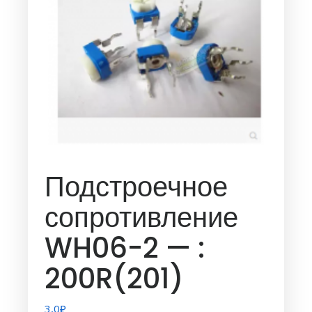
Подстроечное
сопротивление
WH06-2 — :
200R(201)
3,0
₽