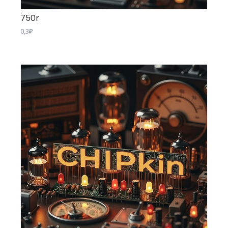
750r
0,3
₽