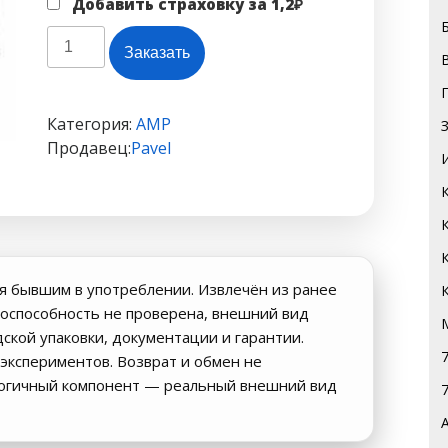
Добавить страховку за
1,2
₽
Количество
Заказать
товара
UA741CN
LM741
Категория:
AMP
DIP8
Продавец:
Pavel
#15
я бывшим в употреблении. Извлечён из ранее
оспособность не проверена, внешний вид
дской упаковки, документации и гарантии.
экспериментов. Возврат и обмен не
логичный компонент — реальный внешний вид