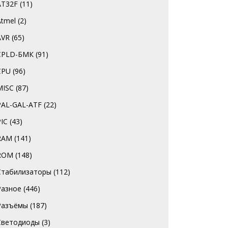
AT32F
(11)
Atmel
(2)
AVR
(65)
CPLD-БМК
(91)
CPU
(96)
MISC
(87)
PAL-GAL-ATF
(22)
PIC
(43)
RAM
(141)
ROM
(148)
Стабилизаторы
(112)
Разное
(446)
Разъёмы
(187)
Светодиоды
(3)