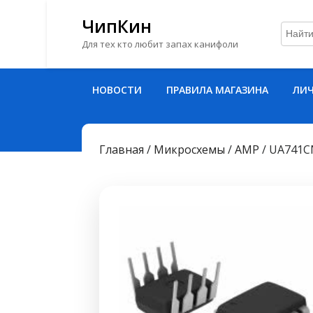
ЧипКин
Для тех кто любит запах канифоли
Перейти
НОВОСТИ
ПРАВИЛА МАГАЗИНА
ЛИЧ
к
содержимому
Перейти
к
Главная
/
Микросхемы
/
AMP
/ UA741C
содержимому