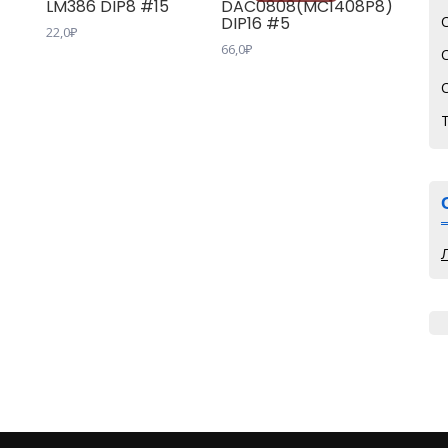
LM386 DIP8 #15
DAC0808(MC1408P8)
DIP16 #5
22,0
₽
66,0
₽