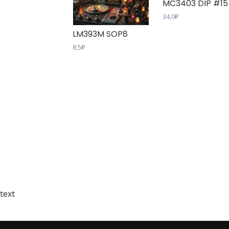
MC3403 DIP #15
34,0
₽
LM393M SOP8
8,5
₽
text