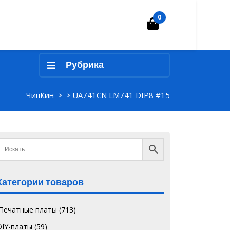
0
Корзина
Рубрика
ЧипКин
UA741CN LM741 DIP8 #15
> >
Категории товаров
`Печатные платы
(713)
DIY-платы
(59)