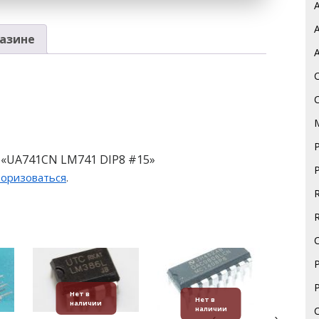
азине
 «UA741CN LM741 DIP8 #15»
торизоваться
.
Нет в
Нет в
наличии
наличии