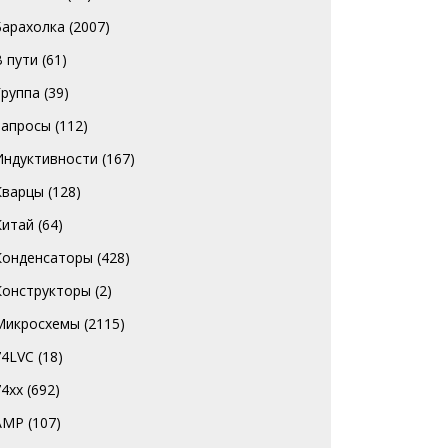
Барахолка
(2007)
В пути
(61)
Группа
(39)
Запросы
(112)
Индуктивности
(167)
Кварцы
(128)
Китай
(64)
Конденсаторы
(428)
Конструкторы
(2)
Микросхемы
(2115)
74LVC
(18)
74хх
(692)
AMP
(107)