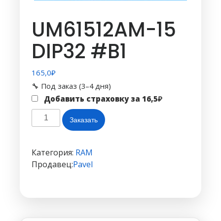
UM61512AM-15
DIP32 #B1
165,0
₽
🔧 Под заказ (3–4 дня)
Добавить страховку за
16,5
₽
Количество
Заказать
товара
UM61512AM-
15
Категория:
RAM
DIP32
Продавец:
Pavel
#B1