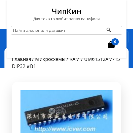
ЧипКин
Для тех кто любит запах канифоли
🔍
Перейти
Рубрика
к
0
Корзин
содержимому
Перейти
ЧипКин
UM61512AM-15 DIP32 #B1
> >
Главная
/
Микросхемы
/
RAM
/ UM61512AM-15
к
DIP32 #B1
содержимому