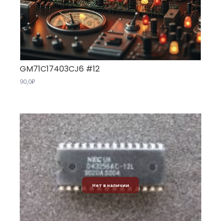
GM71C17403CJ6 #12
90,0
₽
Нет в наличии