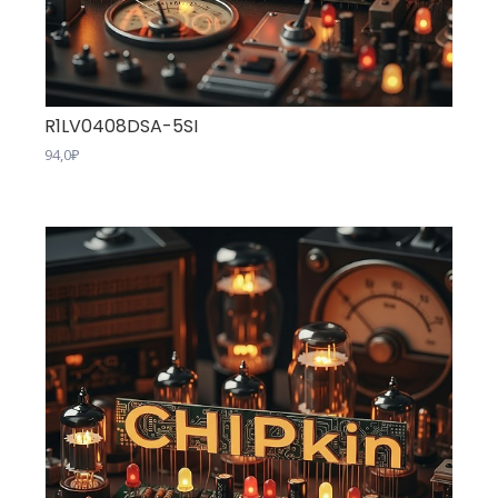
R1LV0408DSA-5SI
94,0
₽