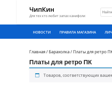
ЧипКин
Для тех кто любит запах канифоли
Перейти
НОВОСТИ
ПРАВИЛА МАГАЗИНА
ЛИЧ
к
содержимому
Перейти
к
Главная
/
Барахолка
/ Платы для ретро П
содержимому
Платы для ретро ПК
Товаров, соответствующих вашему