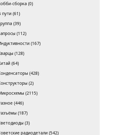
Хобби-сборка
(0)
В пути
(61)
Группа
(39)
Запросы
(112)
Индуктивности
(167)
Кварцы
(128)
Китай
(64)
Конденсаторы
(428)
Конструкторы
(2)
Микросхемы
(2115)
Разное
(446)
Разъёмы
(187)
Светодиоды
(3)
Советские радиодетали
(542)