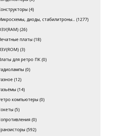
Конструкторы
(4)
Микросхемы, диоды, стабилитроны...
(1277)
ОЗУ(RAM)
(26)
Печатные платы
(18)
ПЗУ(ROM)
(3)
Платы для ретро ПК
(0)
Радиолампы
(0)
Разное
(12)
Разьёмы
(14)
Ретро компьютеры
(0)
Сокеты
(5)
Сопротивления
(0)
Транзисторы
(592)