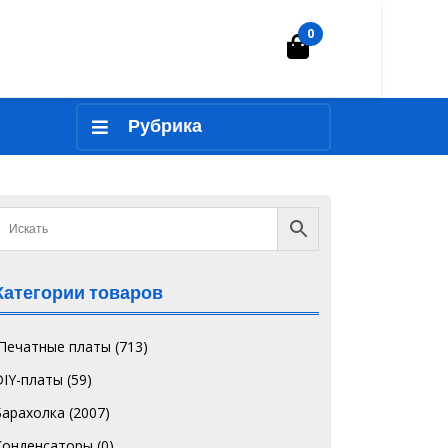
0
Корзина
Рубрика
Категории товаров
`Печатные платы
(713)
DIY-платы
(59)
Барахолка
(2007)
Конденсаторы
(0)