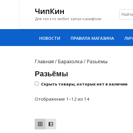
ЧипКин
Для тех кто любит запах канифоли
Перейти
НОВОСТИ
ПРАВИЛА МАГАЗИНА
ЛИЧ
к
содержимому
Перейти
к
Главная
/
Барахолка
/ Разьёмы
содержимому
Разьёмы
Скрыть товары, которых нет в наличии
Сортировка:
Отображение 1–12 из 14
самые
недавние