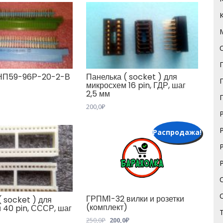
НП59-96Р-20-2-В
Панелька ( socket ) для
микросхем 16 pin, ГДР, шаг
2,5 мм
200,0
₽
Распродажа!
ГРПМ1-32 вилки и розетки
( socket ) для
(комплект)
 40 pin, СССР, шаг
Первоначальная
Текущая
250,0
₽
200,0
₽