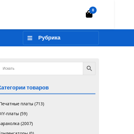
0
Корзина
Рубрика
Категории товаров
`Печатные платы
(713)
DIY-платы
(59)
Барахолка
(2007)
Конденсаторы
(0)