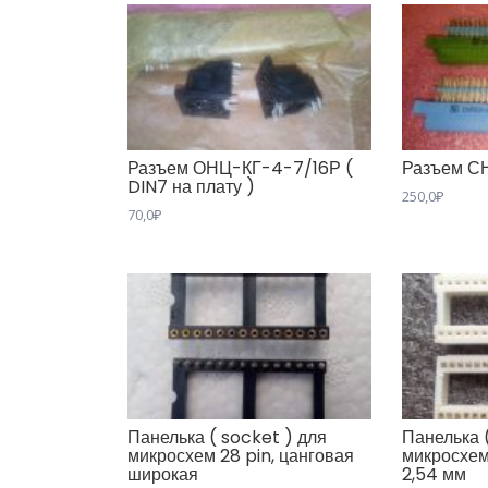
Разъем ОНЦ-КГ-4-7/16Р (
Разъем С
DIN7 на плату )
250,0
₽
70,0
₽
Панелька ( socket ) для
Панелька 
микросхем 28 pin, цанговая
микросхем
широкая
2,54 мм