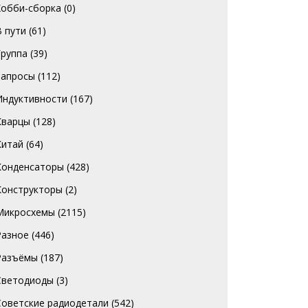
Хобби-сборка
(0)
В пути
(61)
Группа
(39)
Запросы
(112)
Индуктивности
(167)
Кварцы
(128)
Китай
(64)
Конденсаторы
(428)
Конструкторы
(2)
Микросхемы
(2115)
Разное
(446)
Разъёмы
(187)
Светодиоды
(3)
Советские радиодетали
(542)