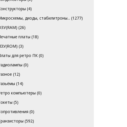
Конструкторы
(4)
Микросхемы, диоды, стабилитроны...
(1277)
ОЗУ(RAM)
(26)
Печатные платы
(18)
ПЗУ(ROM)
(3)
Платы для ретро ПК
(0)
Радиолампы
(0)
Разное
(12)
Разьёмы
(14)
Ретро компьютеры
(0)
Сокеты
(5)
Сопротивления
(0)
Транзисторы
(592)