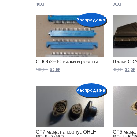
40,0
₽
30,0
₽
Распродажа!
СНО53-60 вилки и розетки
Вилки СК
Первоначальная
Текущая
Перво
100,0
₽
50,0
₽
40,0
₽
30,0
₽
цена
цена:
цена
составляла
50,0₽.
соста
3
100,0₽.
40,0₽.
Распродажа!
СГ7 мама на корпус ОНЦ-
СГ5 мама 