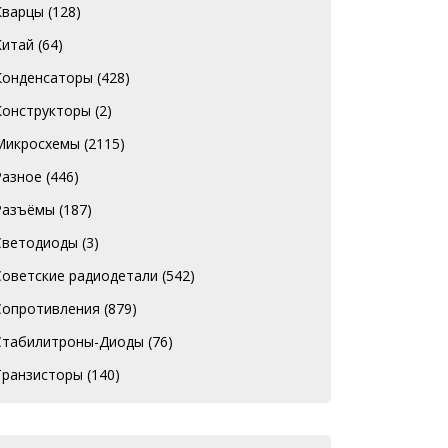
Кварцы
(128)
Китай
(64)
Конденсаторы
(428)
Конструкторы
(2)
Микросхемы
(2115)
Разное
(446)
Разъёмы
(187)
Светодиоды
(3)
Советские радиодетали
(542)
Сопротивления
(879)
Стабилитроны-Диоды
(76)
Транзисторы
(140)