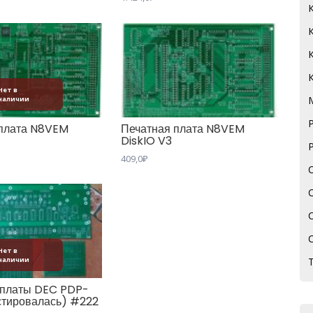
Нет в
наличии
 плата N8VEM
Печатная плата N8VEM
2
DiskIO V3
409,0
₽
Нет в
наличии
 платы DEC PDP-
стировалась) #222