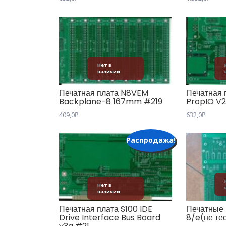
Нет в
наличии
Печатная плата N8VEM
Печатная
Backplane-8 167mm #219
PropIO V
409,0
₽
632,0
₽
Распродажа!
Нет в
наличии
Печатная плата S100 IDE
Печатные
Drive Interface Bus Board
8/e(не те