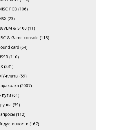
MISC PCB
(106)
MSX
(23)
N8VEM & S100
(11)
SBC & Game console
(113)
Sound card
(64)
USSR
(110)
ZX
(231)
DIY-платы
(59)
Барахолка
(2007)
В пути
(61)
Группа
(39)
Запросы
(112)
Индуктивности
(167)