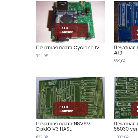
Нет в
наличии
Печатная плата Cyclone IV
Печатная 
#191
344,0
₽
559,0
₽
Нет в
наличии
Печатная плата N8VEM
Печатная 
DiskIO V3 HASL
68030 ver1
632,0
₽
1.332,0
₽