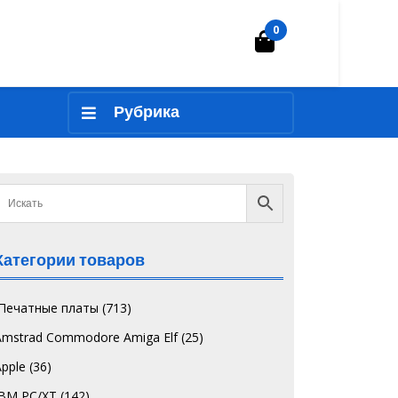
0
Корзина
Рубрика
Категории товаров
`Печатные платы
(713)
Amstrad Commodore Amiga Elf
(25)
Apple
(36)
IBM PC/XT
(142)