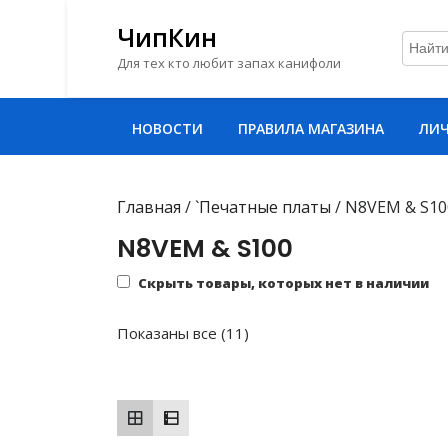
ЧипКин
Для тех кто любит запах канифоли
Перейти
НОВОСТИ
ПРАВИЛА МАГАЗИНА
ЛИЧ
к
содержимому
Перейти
к
Главная
/
`Печатные платы
/ N8VEM & S10
содержимому
N8VEM & S100
Скрыть товары, которых нет в наличии
Сортировка:
Показаны все (11)
самые
недавние