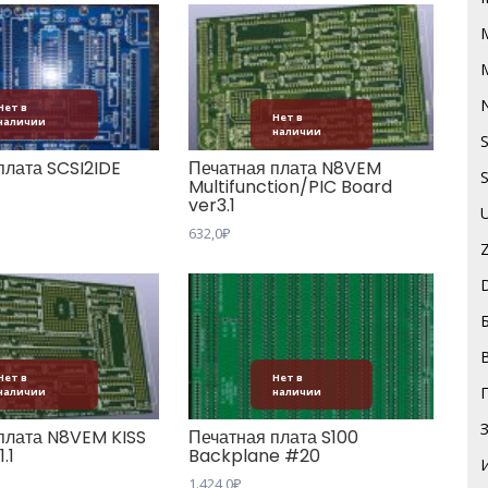
Нет в
Нет в
наличии
наличии
плата SCSI2IDE
Печатная плата N8VEM
Multifunction/PIC Board
ver3.1
632,0
₽
Нет в
Нет в
наличии
наличии
плата N8VEM KISS
Печатная плата S100
.1
Backplane #20
1.424,0
₽