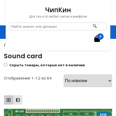
ЧипКин
Для тех кто любит запах канифоли
🔍
Перейти
Рубрика
к
0
Корзин
содержимому
Главная
/
`Печатные платы
/ Sound card
Перейти
к
Sound card
содержимому
Скрыть товары, которых нет в наличии
Сортировка:
Отображение 1–12 из 64
самые
недавние
BOM