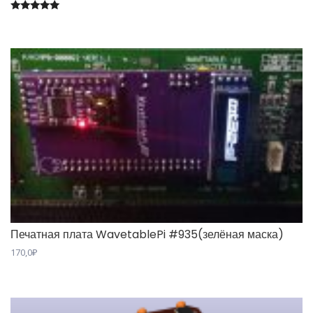
Оценка
5.00
из 5
Печатная плата WavetablePi #935(зелёная маска)
170,0
₽