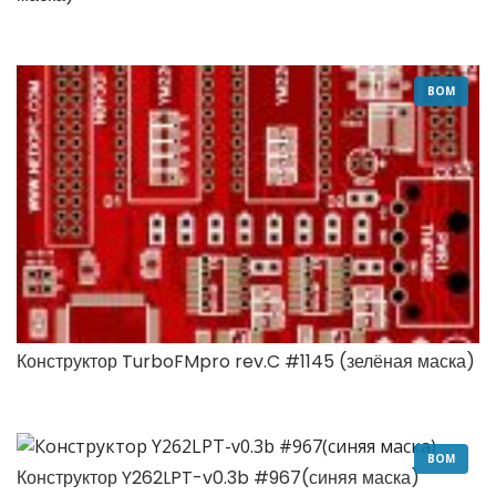
BOM
Конструктор TurboFMpro rev.C #1145 (зелёная маска)
BOM
Конструктор Y262LPT-v0.3b #967(синяя маска)