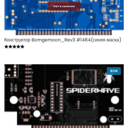
Нет в наличии
Конструктор Bomgemoon_Rev3 #1484(синяя маска)
Оценка
5.00
из 5
BOM