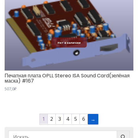
Нет в наличии
Печатная плата OPLL Stereo ISA Sound Card(зелёная
маска) #167
507,0
₽
1
2
3
4
5
6
→